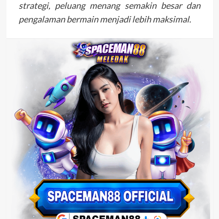
strategi, peluang menang semakin besar dan
pengalaman bermain menjadi lebih maksimal.