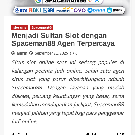
slot qris
Spaceman88
Menjadi Sultan Slot dengan
Spaceman88 Agen Terpercaya
0
admin
September 21, 2025
Situs slot online saat ini sedang populer di
kalangan pecinta judi online. Salah satu agen
situs slot yang patut diperhitungkan adalah
Spaceman88. Dengan layanan yang mudah
diakses, peluang keuntungan yang besar, serta
kemudahan mendapatkan jackpot, Spaceman88
menjadi pilihan yang tepat bagi para penggemar
judi online.