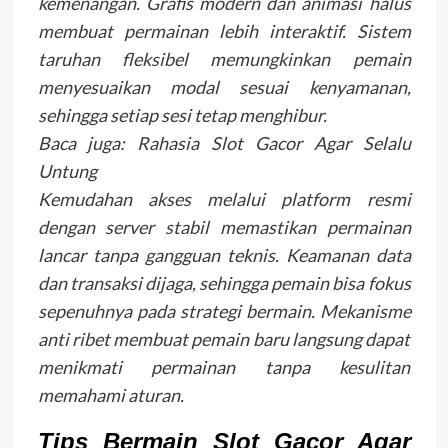
kemenangan. Grafis modern dan animasi halus
membuat permainan lebih interaktif. Sistem
taruhan fleksibel memungkinkan pemain
menyesuaikan modal sesuai kenyamanan,
sehingga setiap sesi tetap menghibur.
Baca juga: Rahasia Slot Gacor Agar Selalu
Untung
Kemudahan akses melalui platform resmi
dengan server stabil memastikan permainan
lancar tanpa gangguan teknis. Keamanan data
dan transaksi dijaga, sehingga pemain bisa fokus
sepenuhnya pada strategi bermain. Mekanisme
anti ribet membuat pemain baru langsung dapat
menikmati permainan tanpa kesulitan
memahami aturan.
Tips Bermain Slot Gacor Agar