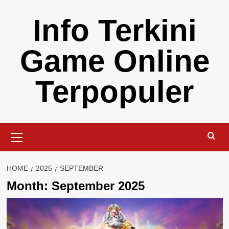
Skip
Info Terkini
to
content
Game Online
Terpopuler
Primary
Menu
HOME
2025
SEPTEMBER
Month:
September 2025