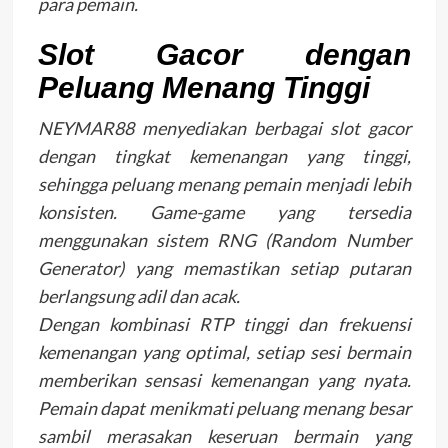
para pemain.
Slot Gacor dengan
Peluang Menang Tinggi
NEYMAR88 menyediakan berbagai slot gacor
dengan tingkat kemenangan yang tinggi,
sehingga peluang menang pemain menjadi lebih
konsisten. Game-game yang tersedia
menggunakan sistem RNG (Random Number
Generator) yang memastikan setiap putaran
berlangsung adil dan acak.
Dengan kombinasi RTP tinggi dan frekuensi
kemenangan yang optimal, setiap sesi bermain
memberikan sensasi kemenangan yang nyata.
Pemain dapat menikmati peluang menang besar
sambil merasakan keseruan bermain yang