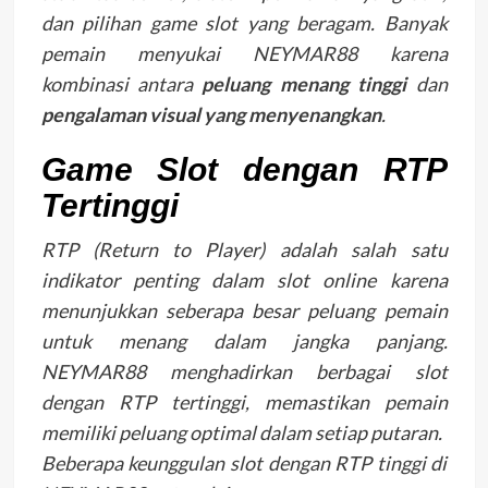
dan pilihan game slot yang beragam. Banyak
pemain menyukai NEYMAR88 karena
kombinasi antara
peluang menang tinggi
dan
pengalaman visual yang menyenangkan
.
Game Slot dengan RTP
Tertinggi
RTP (Return to Player) adalah salah satu
indikator penting dalam slot online karena
menunjukkan seberapa besar peluang pemain
untuk menang dalam jangka panjang.
NEYMAR88 menghadirkan berbagai slot
dengan RTP tertinggi, memastikan pemain
memiliki peluang optimal dalam setiap putaran.
Beberapa keunggulan slot dengan RTP tinggi di