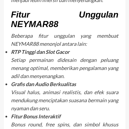
menjadi lebih imersif dan menyenangkan.
Fitur Unggulan
NEYMAR88
Beberapa fitur unggulan yang membuat
NEYMAR88 menonjol antara lain:
RTP Tinggi dan Slot Gacor
Setiap permainan didesain dengan peluang
menang optimal, memberikan pengalaman yang
adil dan menyenangkan.
Grafis dan Audio Berkualitas
Visual halus, animasi realistis, dan efek suara
mendukung menciptakan suasana bermain yang
nyaman dan seru.
Fitur Bonus Interaktif
Bonus round, free spins, dan simbol khusus