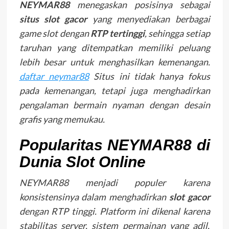
NEYMAR88
menegaskan posisinya sebagai
situs slot gacor
yang menyediakan berbagai
game slot dengan
RTP tertinggi
, sehingga setiap
taruhan yang ditempatkan memiliki peluang
lebih besar untuk menghasilkan kemenangan.
daftar neymar88
Situs ini tidak hanya fokus
pada kemenangan, tetapi juga menghadirkan
pengalaman bermain nyaman dengan desain
grafis yang memukau.
Popularitas NEYMAR88 di
Dunia Slot Online
NEYMAR88 menjadi populer karena
konsistensinya dalam menghadirkan
slot gacor
dengan RTP tinggi. Platform ini dikenal karena
stabilitas server, sistem permainan yang adil,