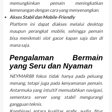
memungkinkan pemain meningkatkan
kemenangan dengan cara yang menyenangkan.
Akses Stabil dan Mobile-Friendly
Platform ini dapat diakses melalui desktop
maupun perangkat mobile, sehingga pemain
bisa menikmati slot gacor kapan saja dan di
mana saja.
Pengalaman Bermain
yang Seru dan Nyaman
NEYMAR88 fokus tidak hanya pada peluang
menang, tetapi juga pada kenyamanan pemain.
Antarmuka yang intuitif memudahkan navigasi,
sementara server yang stabil mengurangi
gangguan teknis.
Kombinasi antara kualitas grafis, audio, fitur