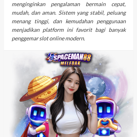
menginginkan pengalaman bermain cepat,
mudah, dan aman. Sistem yang stabil, peluang
menang tinggi, dan kemudahan penggunaan
menjadikan platform ini favorit bagi banyak
penggemar slot online modern.