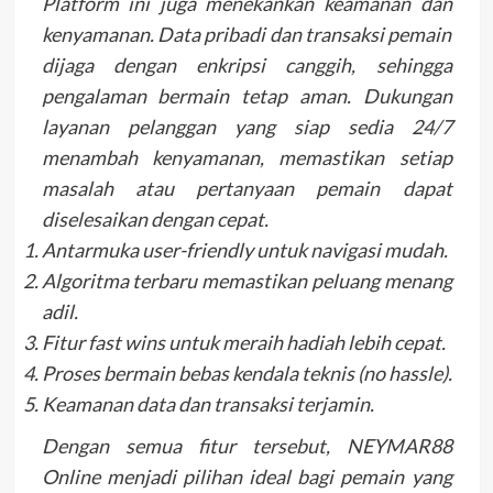
Platform ini juga menekankan keamanan dan
kenyamanan. Data pribadi dan transaksi pemain
dijaga dengan enkripsi canggih, sehingga
pengalaman bermain tetap aman. Dukungan
layanan pelanggan yang siap sedia 24/7
menambah kenyamanan, memastikan setiap
masalah atau pertanyaan pemain dapat
diselesaikan dengan cepat.
Antarmuka user-friendly untuk navigasi mudah.
Algoritma terbaru memastikan peluang menang
adil.
Fitur fast wins untuk meraih hadiah lebih cepat.
Proses bermain bebas kendala teknis (no hassle).
Keamanan data dan transaksi terjamin.
Dengan semua fitur tersebut, NEYMAR88
Online menjadi pilihan ideal bagi pemain yang