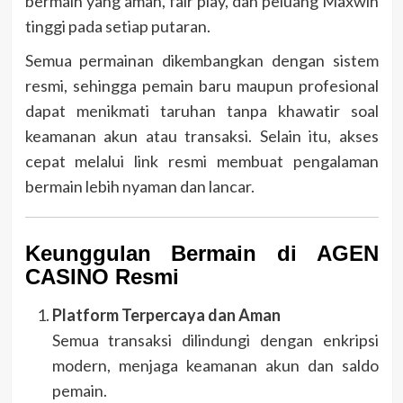
bermain yang aman, fair play, dan peluang Maxwin
tinggi pada setiap putaran.
Semua permainan dikembangkan dengan sistem
resmi, sehingga pemain baru maupun profesional
dapat menikmati taruhan tanpa khawatir soal
keamanan akun atau transaksi. Selain itu, akses
cepat melalui link resmi membuat pengalaman
bermain lebih nyaman dan lancar.
Keunggulan Bermain di AGEN
CASINO Resmi
Platform Terpercaya dan Aman
Semua transaksi dilindungi dengan enkripsi
modern, menjaga keamanan akun dan saldo
pemain.