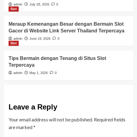
admin
July 28, 2026
0
Slot
Meraup Kemenangan Besar dengan Bermain Slot
Gacor di Website Link Server Thailand Terpercaya
admin
June 19, 2026
0
Slot
Tips Bermain dengan Tenang di Situs Slot
Terpercaya
admin
May 1, 2026
0
Leave a Reply
Your email address will not be published.
Required fields
are marked
*