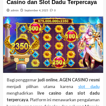
Casino dan Slot Dadu Terpercaya
admin
September 4, 2025
0
Bagi penggemar
judi online
,
AGEN CASINO resmi
menjadi pilihan utama karena
slot dadu
menghadirkan
live casino dan slot dadu
terpercaya
. Platform ini menawarkan pengalaman