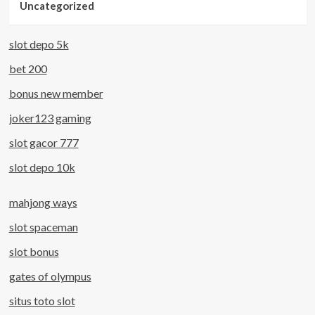
Uncategorized
slot depo 5k
bet 200
bonus new member
joker123 gaming
slot gacor 777
slot depo 10k
mahjong ways
slot spaceman
slot bonus
gates of olympus
situs toto slot