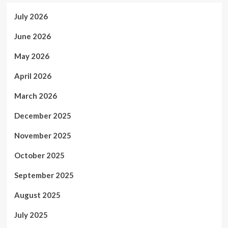
July 2026
June 2026
May 2026
April 2026
March 2026
December 2025
November 2025
October 2025
September 2025
August 2025
July 2025