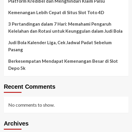
Platform Kredibel dan Menghindari Klaim Palsu
Kemenangan Lebih Cepat di Situs Slot Toto 4D
3 Pertandingan dalam 7 Hari: Memahami Pengaruh
Kelelahan dan Rotasi untuk Keunggulan dalam Judi Bola
Judi Bola Kalender Liga, Cek Jadwal Padat Sebelum
Pasang
Berkesempatan Mendapat Kemenangan Besar di Slot
Depo 5k
Recent Comments
No comments to show.
Archives