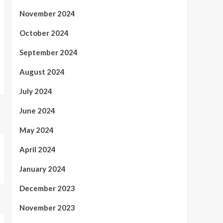
November 2024
October 2024
September 2024
August 2024
July 2024
June 2024
May 2024
April 2024
January 2024
December 2023
November 2023