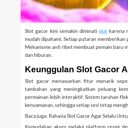
Slot gacor kini semakin diminati
slot
karena m
mudah dipahami. Setiap putaran memberikan 
Mekanisme anti ribet membuat pemain baru m
dan hiburan.
Keunggulan Slot Gacor An
Slot gacor menawarkan fitur menarik sepe
tambahan yang meningkatkan peluang kem
permainan lebih interaktif. Sistem taruhan f
kenyamanan, sehingga setiap sesi tetap mengh
Baca juga: Rahasia Slot Gacor Agar Selalu Unt
Kemudahan akses melalui platform resmi de