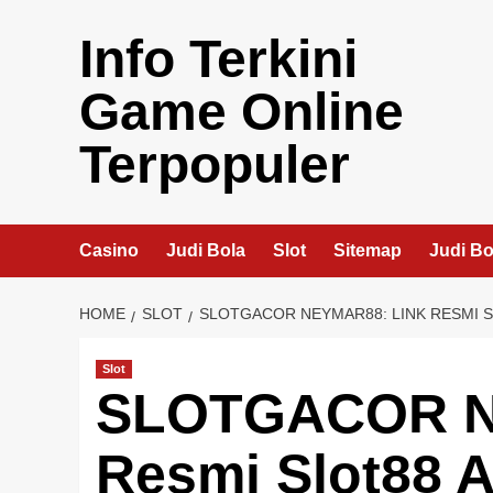
Skip
to
Info Terkini
content
Game Online
Terpopuler
Casino
Judi Bola
Slot
Sitemap
Judi Bo
HOME
SLOT
SLOTGACOR NEYMAR88: LINK RESMI S
Slot
SLOTGACOR N
Resmi Slot88 A