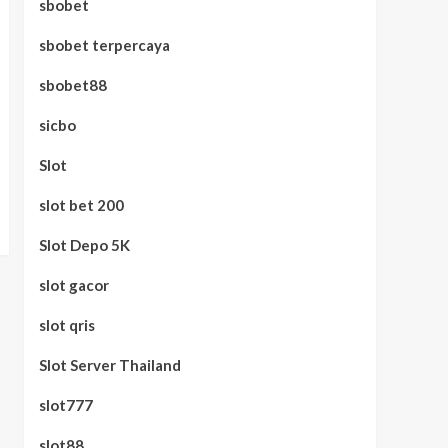
sbobet
sbobet terpercaya
sbobet88
sicbo
Slot
slot bet 200
Slot Depo 5K
slot gacor
slot qris
Slot Server Thailand
slot777
slot88