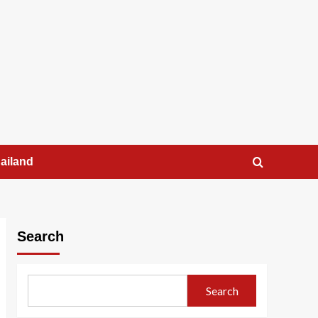
hailand
Search
Search