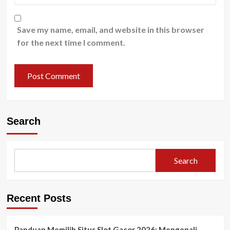
Save my name, email, and website in this browser
for the next time I comment.
Search
Search
Recent Posts
Panduan Memilih Situs Slot Gacor 2026: Mengenali