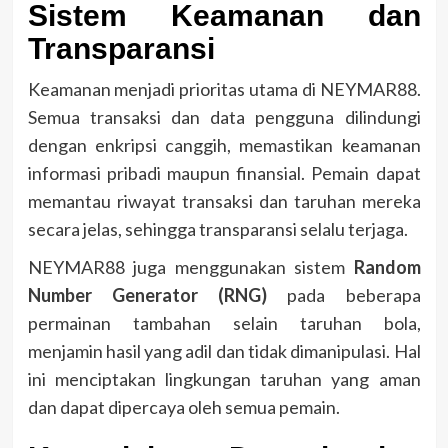
Sistem Keamanan dan
Transparansi
Keamanan menjadi prioritas utama di NEYMAR88.
Semua transaksi dan data pengguna dilindungi
dengan enkripsi canggih, memastikan keamanan
informasi pribadi maupun finansial. Pemain dapat
memantau riwayat transaksi dan taruhan mereka
secara jelas, sehingga transparansi selalu terjaga.
NEYMAR88 juga menggunakan sistem
Random
Number Generator (RNG)
pada beberapa
permainan tambahan selain taruhan bola,
menjamin hasil yang adil dan tidak dimanipulasi. Hal
ini menciptakan lingkungan taruhan yang aman
dan dapat dipercaya oleh semua pemain.