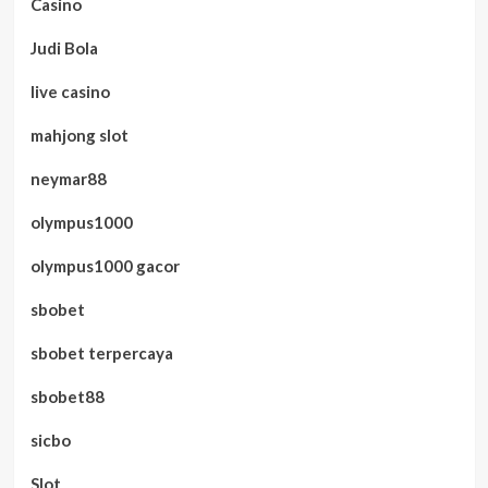
Casino
Judi Bola
live casino
mahjong slot
neymar88
olympus1000
olympus1000 gacor
sbobet
sbobet terpercaya
sbobet88
sicbo
Slot