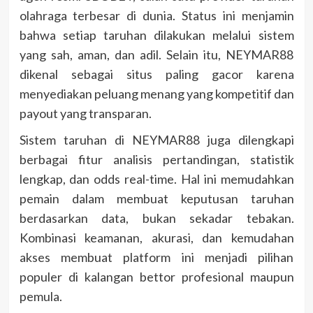
olahraga terbesar di dunia. Status ini menjamin
bahwa setiap taruhan dilakukan melalui sistem
yang sah, aman, dan adil. Selain itu, NEYMAR88
dikenal sebagai situs paling gacor karena
menyediakan peluang menang yang kompetitif dan
payout yang transparan.
Sistem taruhan di NEYMAR88 juga dilengkapi
berbagai fitur analisis pertandingan, statistik
lengkap, dan odds real-time. Hal ini memudahkan
pemain dalam membuat keputusan taruhan
berdasarkan data, bukan sekadar tebakan.
Kombinasi keamanan, akurasi, dan kemudahan
akses membuat platform ini menjadi pilihan
populer di kalangan bettor profesional maupun
pemula.