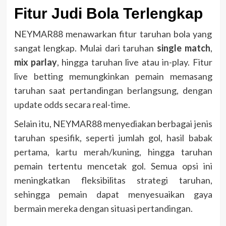
Fitur Judi Bola Terlengkap
NEYMAR88 menawarkan fitur taruhan bola yang
sangat lengkap. Mulai dari taruhan
single match
,
mix parlay
, hingga taruhan live atau in-play. Fitur
live betting memungkinkan pemain memasang
taruhan saat pertandingan berlangsung, dengan
update odds secara real-time.
Selain itu, NEYMAR88 menyediakan berbagai jenis
taruhan spesifik, seperti jumlah gol, hasil babak
pertama, kartu merah/kuning, hingga taruhan
pemain tertentu mencetak gol. Semua opsi ini
meningkatkan fleksibilitas strategi taruhan,
sehingga pemain dapat menyesuaikan gaya
bermain mereka dengan situasi pertandingan.