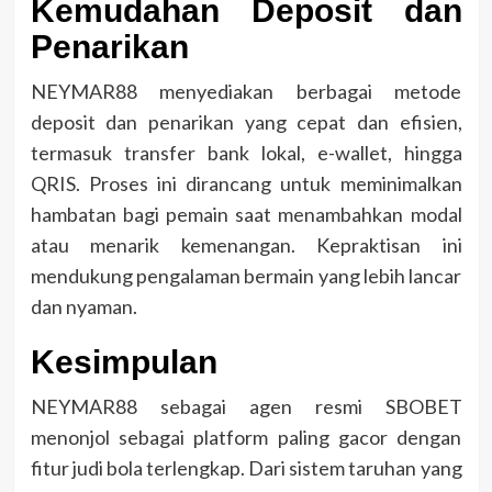
Kemudahan Deposit dan
Penarikan
NEYMAR88 menyediakan berbagai metode
deposit dan penarikan yang cepat dan efisien,
termasuk transfer bank lokal, e-wallet, hingga
QRIS. Proses ini dirancang untuk meminimalkan
hambatan bagi pemain saat menambahkan modal
atau menarik kemenangan. Kepraktisan ini
mendukung pengalaman bermain yang lebih lancar
dan nyaman.
Kesimpulan
NEYMAR88 sebagai agen resmi SBOBET
menonjol sebagai platform paling gacor dengan
fitur judi bola terlengkap. Dari sistem taruhan yang