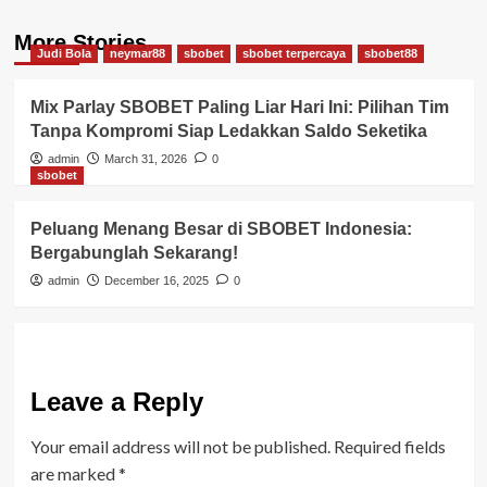
More Stories
Judi Bola
neymar88
sbobet
sbobet terpercaya
sbobet88
Mix Parlay SBOBET Paling Liar Hari Ini: Pilihan Tim
Tanpa Kompromi Siap Ledakkan Saldo Seketika
admin
March 31, 2026
0
sbobet
Peluang Menang Besar di SBOBET Indonesia:
Bergabunglah Sekarang!
admin
December 16, 2025
0
Leave a Reply
Your email address will not be published.
Required fields
are marked
*