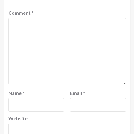
Comment
*
Name
*
Email
*
Website