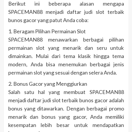
Berikut ini beberapa alasan mengapa
SPACEMAN88 menjadi daftar judi slot terbaik
bunos gacor yang patut Anda coba:
1. Beragam Pilihan Permainan Slot
SPACEMAN88 menawarkan berbagai pilihan
permainan slot yang menarik dan seru untuk
dimainkan. Mulai dari tema klasik hingga tema
modern, Anda bisa menemukan berbagai jenis
permainan slot yang sesuai dengan selera Anda.
2. Bonus Gacor yang Menggiurkan
Salah satu hal yang membuat SPACEMAN88
menjadi daftar judi slot terbaik bunos gacor adalah
bonus yang ditawarkan. Dengan berbagai promo
menarik dan bonus yang gacor, Anda memiliki
kesempatan lebih besar untuk mendapatkan