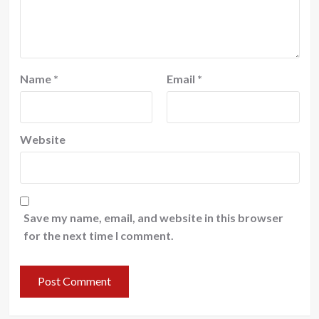
Name
*
Email
*
Website
Save my name, email, and website in this browser
for the next time I comment.