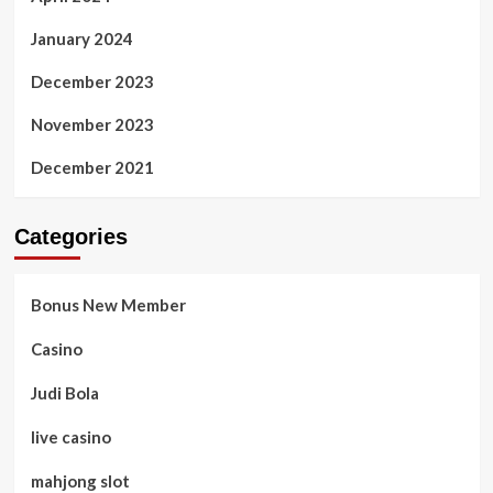
January 2024
December 2023
November 2023
December 2021
Categories
Bonus New Member
Casino
Judi Bola
live casino
mahjong slot