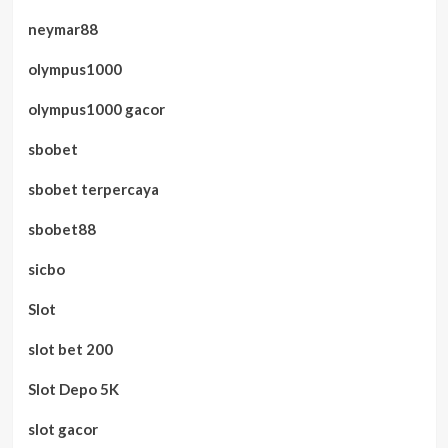
neymar88
olympus1000
olympus1000 gacor
sbobet
sbobet terpercaya
sbobet88
sicbo
Slot
slot bet 200
Slot Depo 5K
slot gacor