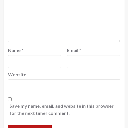
Name
*
Email
*
Website
Save my name, email, and website in this browser
for the next time I comment.