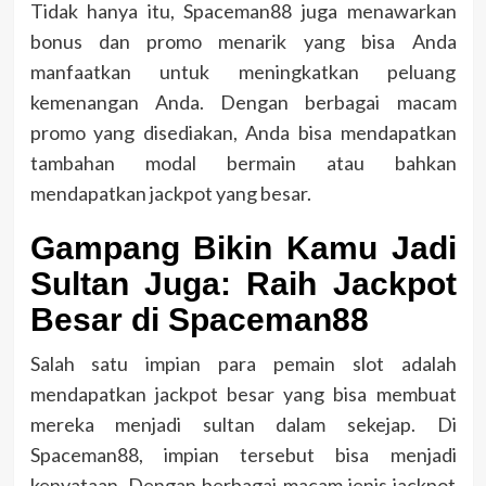
Tidak hanya itu, Spaceman88 juga menawarkan
bonus dan promo menarik yang bisa Anda
manfaatkan untuk meningkatkan peluang
kemenangan Anda. Dengan berbagai macam
promo yang disediakan, Anda bisa mendapatkan
tambahan modal bermain atau bahkan
mendapatkan jackpot yang besar.
Gampang Bikin Kamu Jadi
Sultan Juga: Raih Jackpot
Besar di Spaceman88
Salah satu impian para pemain slot adalah
mendapatkan jackpot besar yang bisa membuat
mereka menjadi sultan dalam sekejap. Di
Spaceman88, impian tersebut bisa menjadi
kenyataan. Dengan berbagai macam jenis jackpot