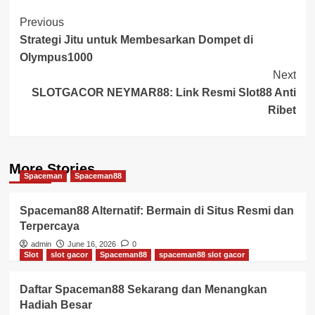
Post
Previous
Strategi Jitu untuk Membesarkan Dompet di
Navigation
Olympus1000
Next
SLOTGACOR NEYMAR88: Link Resmi Slot88 Anti
Ribet
More Stories
Spaceman
Spaceman88
Spaceman88 Alternatif: Bermain di Situs Resmi dan
Terpercaya
admin
June 16, 2026
0
Slot
slot gacor
Spaceman88
spaceman88 slot gacor
Daftar Spaceman88 Sekarang dan Menangkan
Hadiah Besar