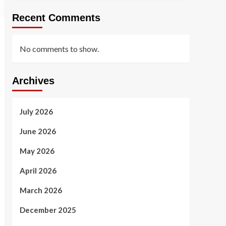
Recent Comments
No comments to show.
Archives
July 2026
June 2026
May 2026
April 2026
March 2026
December 2025