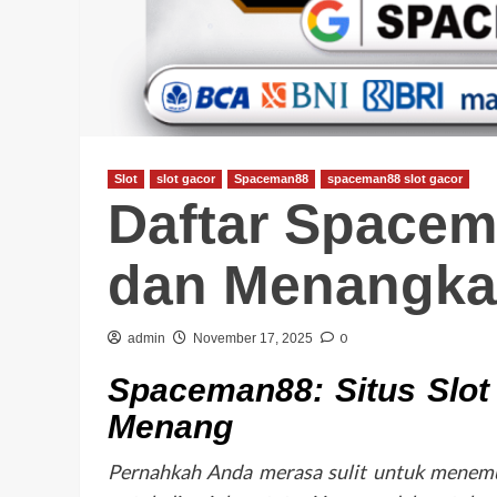
Slot
slot gacor
Spaceman88
spaceman88 slot gacor
Daftar Space
dan Menangka
0
admin
November 17, 2025
Spaceman88: Situs Slot
Menang
Pernahkah Anda merasa sulit untuk menemu