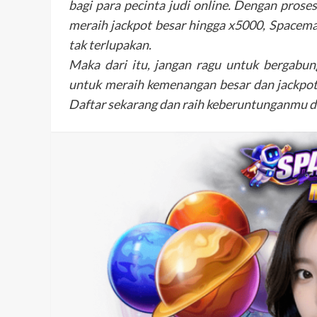
bagi para pecinta judi online. Dengan pros
meraih jackpot besar hingga x5000, Spacem
tak terlupakan.
Maka dari itu, jangan ragu untuk bergab
untuk meraih kemenangan besar dan jackpot
Daftar sekarang dan raih keberuntunganmu 