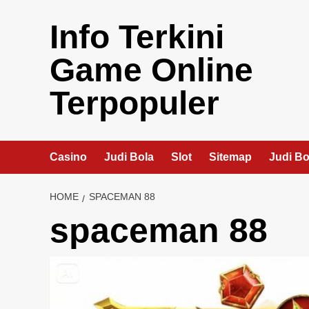
Skip
to
Info Terkini
content
Game Online
Terpopuler
Casino
Judi Bola
Slot
Sitemap
Judi Bo
HOME
SPACEMAN 88
spaceman 88