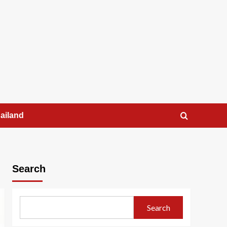
hailand
Search
Search