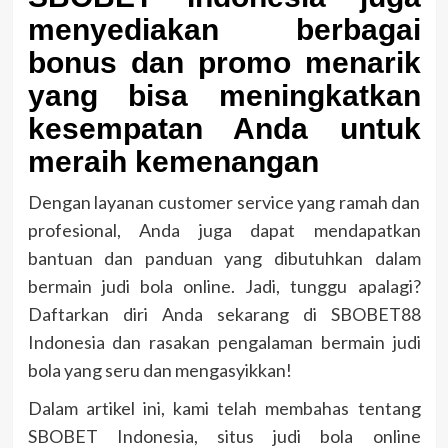
menyediakan berbagai
bonus dan promo menarik
yang bisa meningkatkan
kesempatan Anda untuk
meraih kemenangan
Dengan layanan customer service yang ramah dan
profesional, Anda juga dapat mendapatkan
bantuan dan panduan yang dibutuhkan dalam
bermain judi bola online. Jadi, tunggu apalagi?
Daftarkan diri Anda sekarang di SBOBET88
Indonesia dan rasakan pengalaman bermain judi
bola yang seru dan mengasyikkan!
Dalam artikel ini, kami telah membahas tentang
SBOBET Indonesia, situs judi bola online