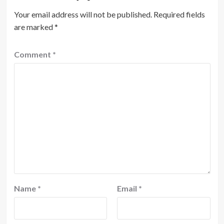
Your email address will not be published.
Required fields
are marked
*
Comment
*
Name
*
Email
*