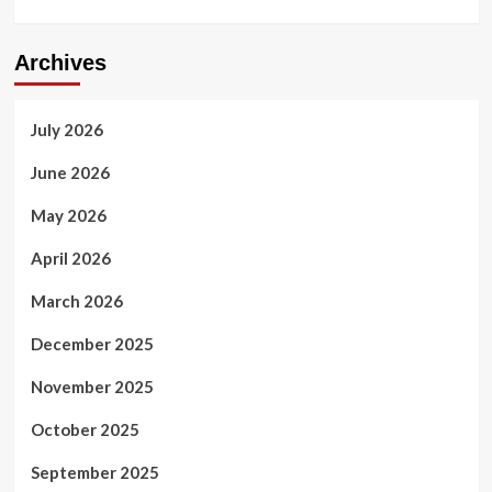
Archives
July 2026
June 2026
May 2026
April 2026
March 2026
December 2025
November 2025
October 2025
September 2025