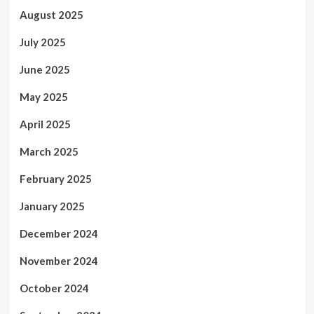
August 2025
July 2025
June 2025
May 2025
April 2025
March 2025
February 2025
January 2025
December 2024
November 2024
October 2024