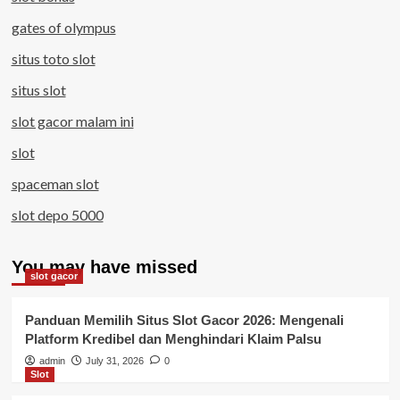
gates of olympus
situs toto slot
situs slot
slot gacor malam ini
slot
spaceman slot
slot depo 5000
You may have missed
slot gacor
Panduan Memilih Situs Slot Gacor 2026: Mengenali
Platform Kredibel dan Menghindari Klaim Palsu
admin
July 31, 2026
0
Slot