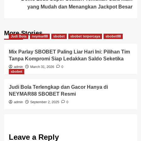
yang Mudah dan Menangkan Jackpot Besar
More Stories
Judi Bola
neymar88
sbobet
sbobet terpercaya
sbobet88
Mix Parlay SBOBET Paling Liar Hari Ini: Pilihan Tim
Tanpa Kompromi Siap Ledakkan Saldo Seketika
admin
March 31, 2026
0
sbobet
Judi Bola Terlengkap dan Gacor Hanya di
NEYMAR88 SBOBET Resmi
admin
September 2, 2025
0
Leave a Reply