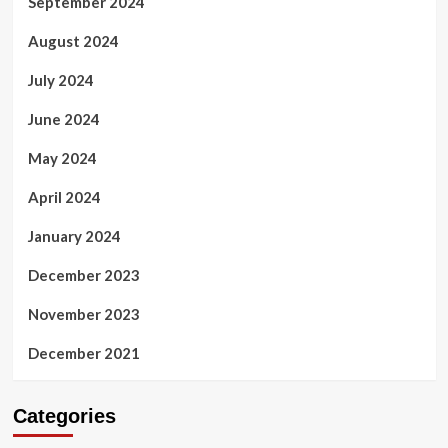
September 2024
August 2024
July 2024
June 2024
May 2024
April 2024
January 2024
December 2023
November 2023
December 2021
Categories