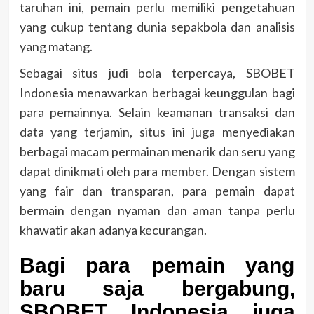
taruhan ini, pemain perlu memiliki pengetahuan
yang cukup tentang dunia sepakbola dan analisis
yang matang.
Sebagai situs judi bola terpercaya, SBOBET
Indonesia menawarkan berbagai keunggulan bagi
para pemainnya. Selain keamanan transaksi dan
data yang terjamin, situs ini juga menyediakan
berbagai macam permainan menarik dan seru yang
dapat dinikmati oleh para member. Dengan sistem
yang fair dan transparan, para pemain dapat
bermain dengan nyaman dan aman tanpa perlu
khawatir akan adanya kecurangan.
Bagi para pemain yang
baru saja bergabung,
SBOBET Indonesia juga