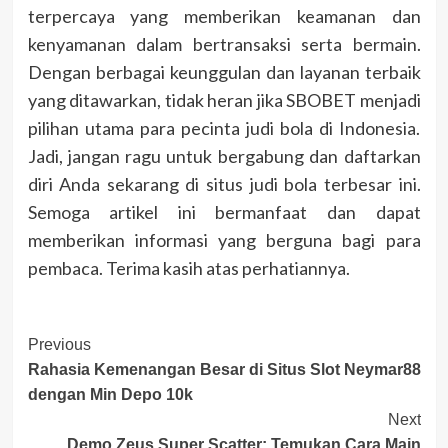
terpercaya yang memberikan keamanan dan
kenyamanan dalam bertransaksi serta bermain.
Dengan berbagai keunggulan dan layanan terbaik
yang ditawarkan, tidak heran jika SBOBET menjadi
pilihan utama para pecinta judi bola di Indonesia.
Jadi, jangan ragu untuk bergabung dan daftarkan
diri Anda sekarang di situs judi bola terbesar ini.
Semoga artikel ini bermanfaat dan dapat
memberikan informasi yang berguna bagi para
pembaca. Terima kasih atas perhatiannya.
Post
Previous
Rahasia Kemenangan Besar di Situs Slot Neymar88
Navigation
dengan Min Depo 10k
Next
Demo Zeus Super Scatter: Temukan Cara Main