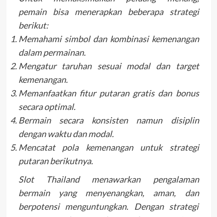
pemain bisa menerapkan beberapa strategi
berikut:
Memahami simbol dan kombinasi kemenangan
dalam permainan.
Mengatur taruhan sesuai modal dan target
kemenangan.
Memanfaatkan fitur putaran gratis dan bonus
secara optimal.
Bermain secara konsisten namun disiplin
dengan waktu dan modal.
Mencatat pola kemenangan untuk strategi
putaran berikutnya.
Slot Thailand menawarkan pengalaman
bermain yang menyenangkan, aman, dan
berpotensi menguntungkan. Dengan strategi