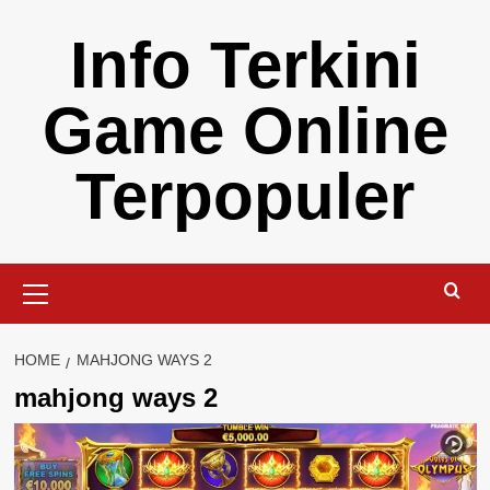
Skip
Info Terkini
to
content
Game Online
Terpopuler
Primary
Menu
HOME
MAHJONG WAYS 2
mahjong ways 2