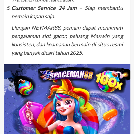
Customer Service 24 Jam
– Siap membantu
pemain kapan saja.
Dengan NEYMAR88, pemain dapat menikmati
pengalaman slot gacor, peluang Maxwin yang
konsisten, dan keamanan bermain di situs resmi
yang banyak dicari tahun 2025.