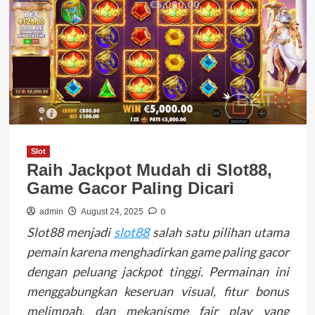
Slot
Raih Jackpot Mudah di Slot88,
Game Gacor Paling Dicari
0
admin
August 24, 2025
Slot88 menjadi
slot88
salah satu pilihan utama
pemain karena menghadirkan game paling gacor
dengan peluang jackpot tinggi. Permainan ini
menggabungkan keseruan visual, fitur bonus
melimpah, dan mekanisme fair play yang