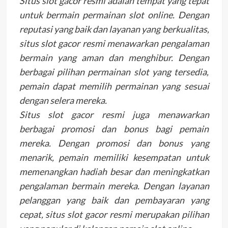
Situs slot gacor resmi adalah tempat yang tepat
untuk bermain permainan slot online. Dengan
reputasi yang baik dan layanan yang berkualitas,
situs slot gacor resmi menawarkan pengalaman
bermain yang aman dan menghibur. Dengan
berbagai pilihan permainan slot yang tersedia,
pemain dapat memilih permainan yang sesuai
dengan selera mereka.
Situs slot gacor resmi juga menawarkan
berbagai promosi dan bonus bagi pemain
mereka. Dengan promosi dan bonus yang
menarik, pemain memiliki kesempatan untuk
memenangkan hadiah besar dan meningkatkan
pengalaman bermain mereka. Dengan layanan
pelanggan yang baik dan pembayaran yang
cepat, situs slot gacor resmi merupakan pilihan