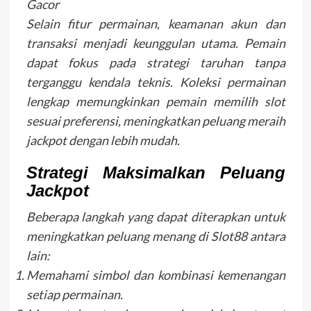
Gacor
Selain fitur permainan, keamanan akun dan
transaksi menjadi keunggulan utama. Pemain
dapat fokus pada strategi taruhan tanpa
terganggu kendala teknis. Koleksi permainan
lengkap memungkinkan pemain memilih slot
sesuai preferensi, meningkatkan peluang meraih
jackpot dengan lebih mudah.
Strategi Maksimalkan Peluang
Jackpot
Beberapa langkah yang dapat diterapkan untuk
meningkatkan peluang menang di Slot88 antara
lain:
Memahami simbol dan kombinasi kemenangan
setiap permainan.