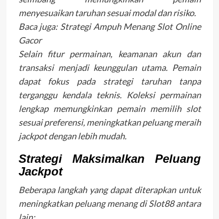
menyesuaikan taruhan sesuai modal dan risiko.
Baca juga: Strategi Ampuh Menang Slot Online
Gacor
Selain fitur permainan, keamanan akun dan
transaksi menjadi keunggulan utama. Pemain
dapat fokus pada strategi taruhan tanpa
terganggu kendala teknis. Koleksi permainan
lengkap memungkinkan pemain memilih slot
sesuai preferensi, meningkatkan peluang meraih
jackpot dengan lebih mudah.
Strategi Maksimalkan Peluang
Jackpot
Beberapa langkah yang dapat diterapkan untuk
meningkatkan peluang menang di Slot88 antara
lain: