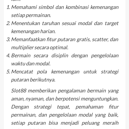
Memahami simbol dan kombinasi kemenangan
setiap permainan.
Menentukan taruhan sesuai modal dan target
kemenangan harian.
Memanfaatkan fitur putaran gratis, scatter, dan
multiplier secara optimal.
Bermain secara disiplin dengan pengelolaan
waktu dan modal.
Mencatat pola kemenangan untuk strategi
putaran berikutnya.
Slot88 memberikan pengalaman bermain yang
aman, nyaman, dan berpotensi menguntungkan.
Dengan strategi tepat, pemahaman fitur
permainan, dan pengelolaan modal yang baik,
setiap putaran bisa menjadi peluang meraih