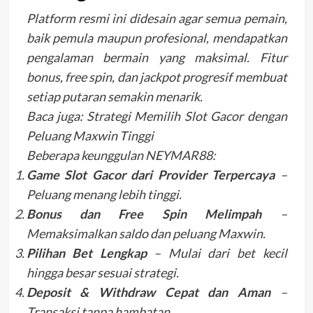
Platform resmi ini didesain agar semua pemain,
baik pemula maupun profesional, mendapatkan
pengalaman bermain yang maksimal. Fitur
bonus, free spin, dan jackpot progresif membuat
setiap putaran semakin menarik.
Baca juga: Strategi Memilih Slot Gacor dengan
Peluang Maxwin Tinggi
Beberapa keunggulan NEYMAR88:
Game Slot Gacor dari Provider Terpercaya
–
Peluang menang lebih tinggi.
Bonus dan Free Spin Melimpah
–
Memaksimalkan saldo dan peluang Maxwin.
Pilihan Bet Lengkap
– Mulai dari bet kecil
hingga besar sesuai strategi.
Deposit & Withdraw Cepat dan Aman
–
Transaksi tanpa hambatan.