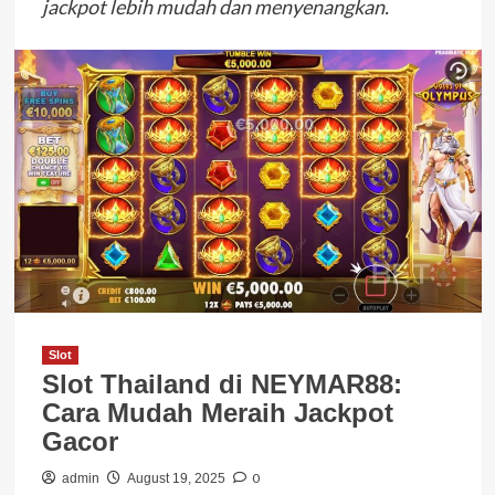
jackpot lebih mudah dan menyenangkan.
Slot
Slot Thailand di NEYMAR88:
Cara Mudah Meraih Jackpot
Gacor
0
admin
August 19, 2025