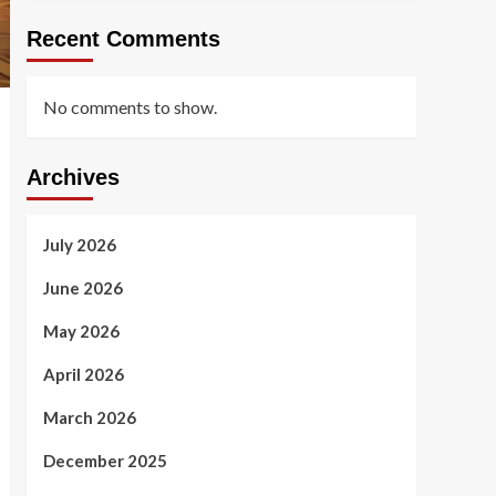
Recent Comments
No comments to show.
Archives
July 2026
June 2026
May 2026
April 2026
March 2026
December 2025