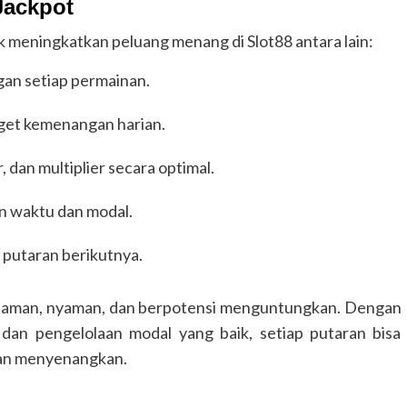
Jackpot
 meningkatkan peluang menang di Slot88 antara lain:
an setiap permainan.
get kemenangan harian.
 dan multiplier secara optimal.
an waktu dan modal.
putaran berikutnya.
 aman, nyaman, dan berpotensi menguntungkan. Dengan
 dan pengelolaan modal yang baik, setiap putaran bisa
dan menyenangkan.