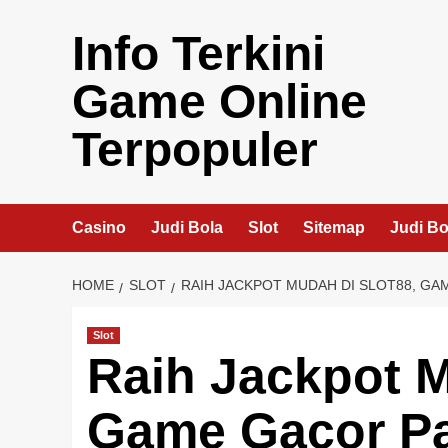
Skip
to
Info Terkini
content
Game Online
Terpopuler
Casino
Judi Bola
Slot
Sitemap
Judi Bo
HOME
SLOT
RAIH JACKPOT MUDAH DI SLOT88, GA
Slot
Raih Jackpot M
Game Gacor Pal