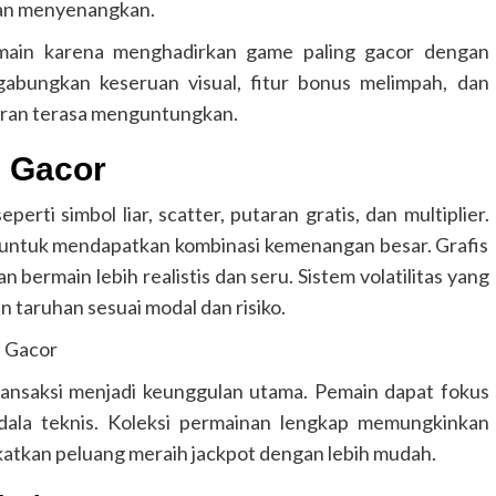
dan menyenangkan.
pemain karena menghadirkan game paling gacor dengan
gabungkan keseruan visual, fitur bonus melimpah, dan
aran terasa menguntungkan.
 Gacor
rti simbol liar, scatter, putaran gratis, dan multiplier.
 untuk mendapatkan kombinasi kemenangan besar. Grafis
ermain lebih realistis dan seru. Sistem volatilitas yang
aruhan sesuai modal dan risiko.
e Gacor
ransaksi menjadi keunggulan utama. Pemain dapat fokus
dala teknis. Koleksi permainan lengkap memungkinkan
gkatkan peluang meraih jackpot dengan lebih mudah.