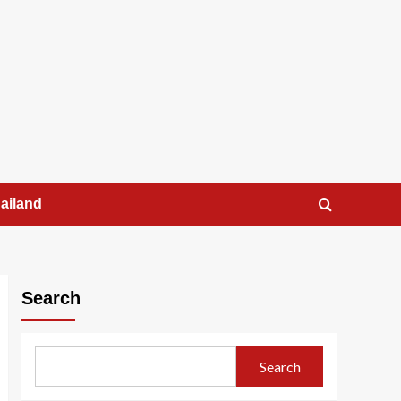
hailand
Search
Search