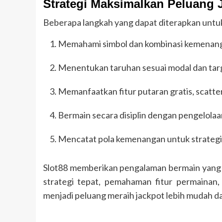
Strategi Maksimalkan Peluang 
Beberapa langkah yang dapat diterapkan untuk
Memahami simbol dan kombinasi kemenang
Menentukan taruhan sesuai modal dan tar
Memanfaatkan fitur putaran gratis, scatter,
Bermain secara disiplin dengan pengelola
Mencatat pola kemenangan untuk strategi 
Slot88 memberikan pengalaman bermain yang
strategi tepat, pemahaman fitur permainan,
menjadi peluang meraih jackpot lebih mudah 