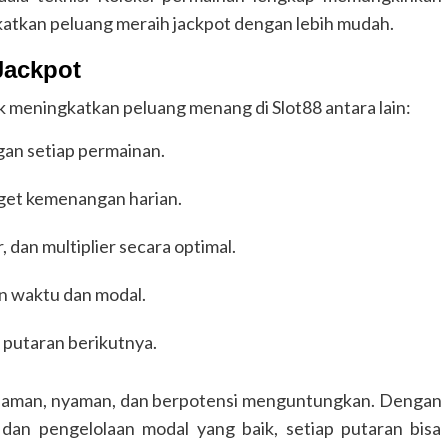
gkatkan peluang meraih jackpot dengan lebih mudah.
Jackpot
 meningkatkan peluang menang di Slot88 antara lain:
an setiap permainan.
get kemenangan harian.
 dan multiplier secara optimal.
an waktu dan modal.
putaran berikutnya.
 aman, nyaman, dan berpotensi menguntungkan. Dengan
 dan pengelolaan modal yang baik, setiap putaran bisa