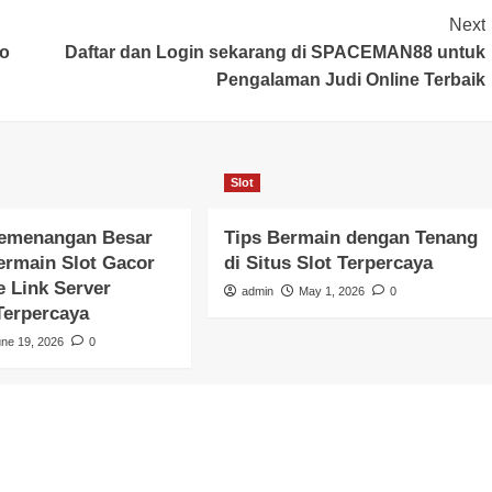
Next
no
Daftar dan Login sekarang di SPACEMAN88 untuk
Pengalaman Judi Online Terbaik
Slot
emenangan Besar
Tips Bermain dengan Tenang
ermain Slot Gacor
di Situs Slot Terpercaya
e Link Server
admin
May 1, 2026
0
Terpercaya
une 19, 2026
0