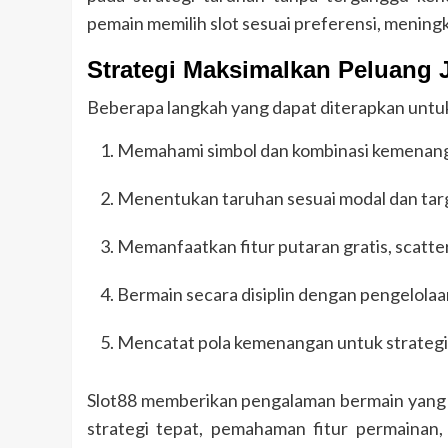
pemain memilih slot sesuai preferensi, menin
Strategi Maksimalkan Peluang 
Beberapa langkah yang dapat diterapkan untuk
Memahami simbol dan kombinasi kemenang
Menentukan taruhan sesuai modal dan tar
Memanfaatkan fitur putaran gratis, scatter,
Bermain secara disiplin dengan pengelola
Mencatat pola kemenangan untuk strategi 
Slot88 memberikan pengalaman bermain yang
strategi tepat, pemahaman fitur permainan,