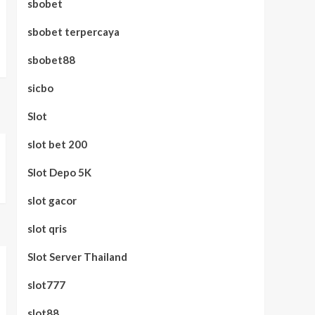
sbobet
sbobet terpercaya
sbobet88
sicbo
Slot
slot bet 200
Slot Depo 5K
slot gacor
slot qris
Slot Server Thailand
slot777
slot88