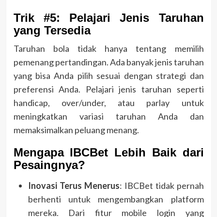
Trik #5: Pelajari Jenis Taruhan
yang Tersedia
Taruhan bola tidak hanya tentang memilih
pemenang pertandingan. Ada banyak jenis taruhan
yang bisa Anda pilih sesuai dengan strategi dan
preferensi Anda. Pelajari jenis taruhan seperti
handicap, over/under, atau parlay untuk
meningkatkan variasi taruhan Anda dan
memaksimalkan peluang menang.
Mengapa IBCBet Lebih Baik dari
Pesaingnya?
Inovasi Terus Menerus
: IBCBet tidak pernah
berhenti untuk mengembangkan platform
mereka. Dari fitur mobile login yang