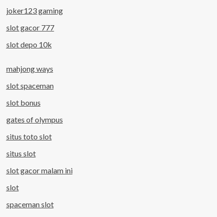
joker123 gaming
slot gacor 777
slot depo 10k
mahjong ways
slot spaceman
slot bonus
gates of olympus
situs toto slot
situs slot
slot gacor malam ini
slot
spaceman slot