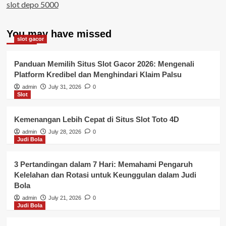
slot depo 5000
You may have missed
slot gacor
Panduan Memilih Situs Slot Gacor 2026: Mengenali
Platform Kredibel dan Menghindari Klaim Palsu
admin
July 31, 2026
0
Slot
Kemenangan Lebih Cepat di Situs Slot Toto 4D
admin
July 28, 2026
0
Judi Bola
3 Pertandingan dalam 7 Hari: Memahami Pengaruh
Kelelahan dan Rotasi untuk Keunggulan dalam Judi
Bola
admin
July 21, 2026
0
Judi Bola