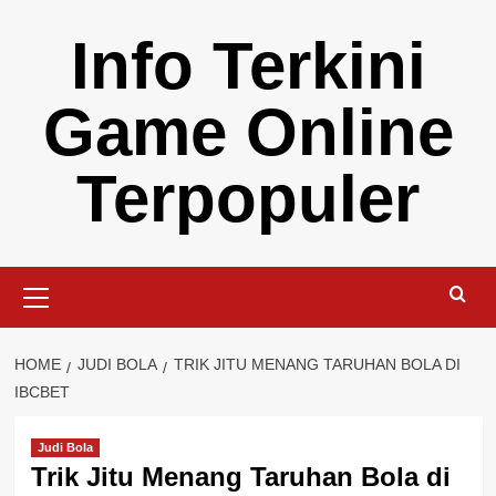
Skip
Info Terkini
to
content
Game Online
Terpopuler
Primary
Menu
HOME
JUDI BOLA
TRIK JITU MENANG TARUHAN BOLA DI
IBCBET
Judi Bola
Trik Jitu Menang Taruhan Bola di