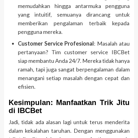
memudahkan hingga antarmuka pengguna
yang intuitif, semuanya dirancang untuk
memberikan pengalaman terbaik kepada
pengguna mereka.
Customer Service Profesional
: Masalah atau
pertanyaan? Tim customer service IBCBet
siap membantu Anda 24/7. Mereka tidak hanya
ramah, tapi juga sangat berpengalaman dalam
menangani setiap masalah dengan cepat dan
efisien.
Kesimpulan: Manfaatkan Trik Jitu
di IBCBet
Jadi, tidak ada alasan lagi untuk terus menderita
dalam kekalahan taruhan. Dengan menggunakan