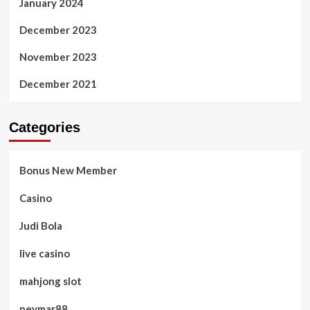
January 2024
December 2023
November 2023
December 2021
Categories
Bonus New Member
Casino
Judi Bola
live casino
mahjong slot
neymar88