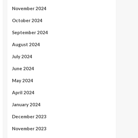
November 2024
October 2024
September 2024
August 2024
July 2024
June 2024
May 2024
April 2024
January 2024
December 2023
November 2023