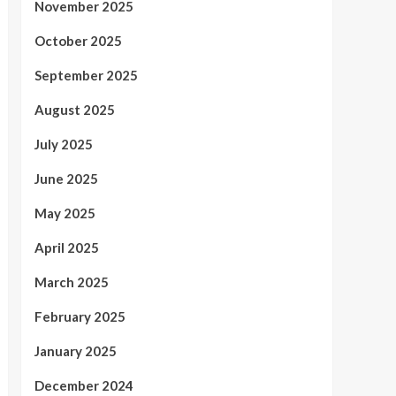
November 2025
October 2025
September 2025
August 2025
July 2025
June 2025
May 2025
April 2025
March 2025
February 2025
January 2025
December 2024