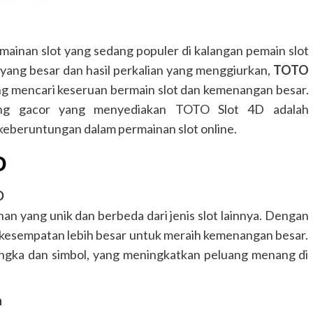
mainan slot yang sedang populer di kalangan pemain slot
ang besar dan hasil perkalian yang menggiurkan,
TOTO
ng mencari keseruan bermain slot dan kemenangan besar.
ling gacor yang menyediakan TOTO Slot 4D adalah
 keberuntungan dalam permainan slot online.
D
D
 yang unik dan berbeda dari jenis slot lainnya. Dengan
kesempatan lebih besar untuk meraih kemenangan besar.
 angka dan simbol, yang meningkatkan peluang menang di
n