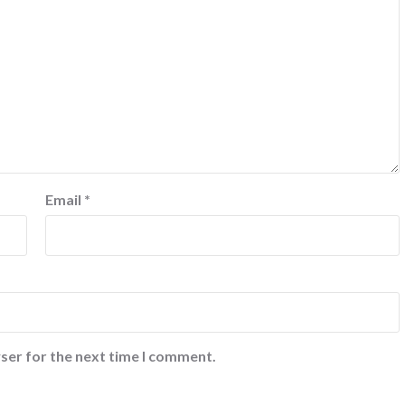
Email
*
ser for the next time I comment.