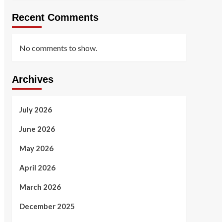
Recent Comments
No comments to show.
Archives
July 2026
June 2026
May 2026
April 2026
March 2026
December 2025