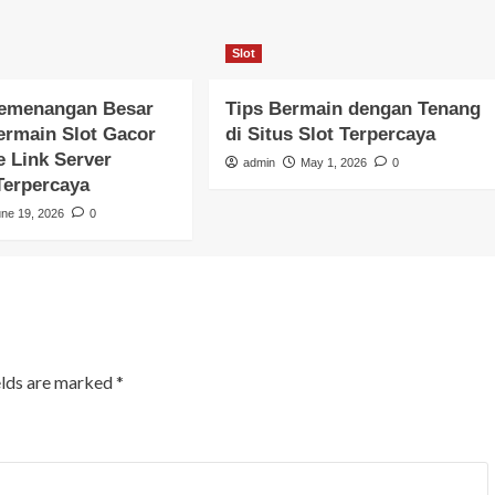
Slot
emenangan Besar
Tips Bermain dengan Tenang
ermain Slot Gacor
di Situs Slot Terpercaya
e Link Server
admin
May 1, 2026
0
Terpercaya
une 19, 2026
0
elds are marked
*