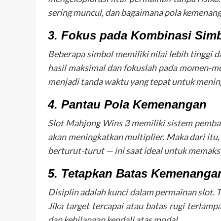
sering muncul, dan bagaimana pola kemenang
3. Fokus pada Kombinasi Sim
Beberapa simbol memiliki nilai lebih tinggi 
hasil maksimal dan fokuslah pada momen-mom
menjadi tanda waktu yang tepat untuk menin
4. Pantau Pola Kemenangan
Slot Mahjong Wins 3 memiliki sistem pembay
akan meningkatkan multiplier. Maka dari it
berturut-turut — ini saat ideal untuk memak
5. Tetapkan Batas Kemenanga
Disiplin adalah kunci dalam permainan slot.
Jika target tercapai atau batas rugi terlam
dan kehilangan kendali atas modal.