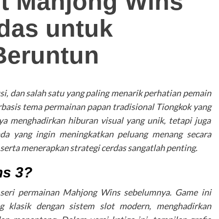
t Mahjong Wins
rdas untuk
eruntun
si, dan salah satu yang paling menarik perhatian pemain
rbasis tema permainan papan tradisional Tiongkok yang
ya menghadirkan hiburan visual yang unik, tetapi juga
nda yang ingin meningkatkan peluang menang secara
rta menerapkan strategi cerdas sangatlah penting.
ns 3?
i seri permainan Mahjong Wins sebelumnya. Game ini
 klasik dengan sistem slot modern, menghadirkan