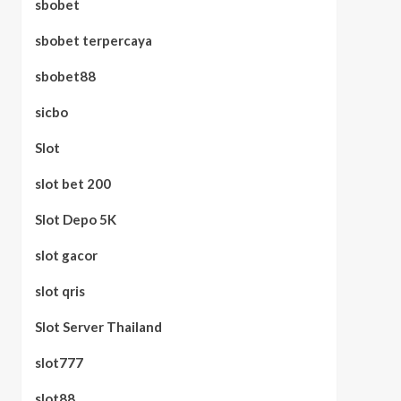
sbobet
sbobet terpercaya
sbobet88
sicbo
Slot
slot bet 200
Slot Depo 5K
slot gacor
slot qris
Slot Server Thailand
slot777
slot88