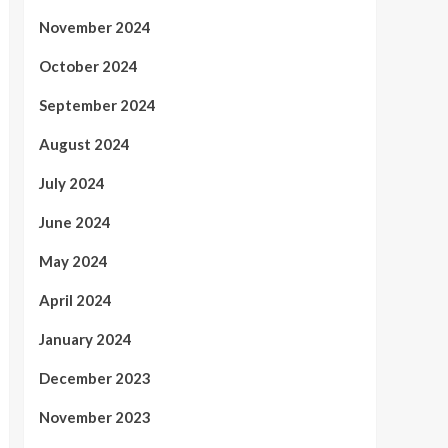
November 2024
October 2024
September 2024
August 2024
July 2024
June 2024
May 2024
April 2024
January 2024
December 2023
November 2023