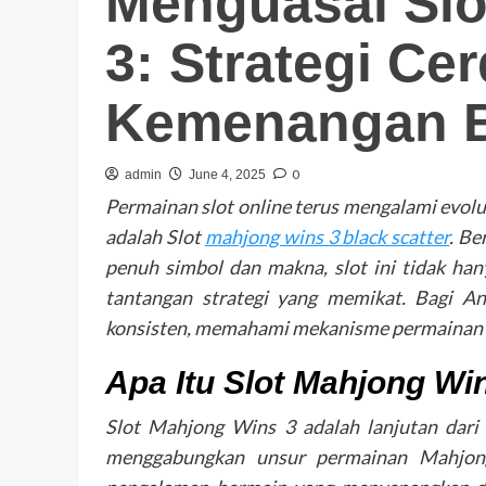
Menguasai Slo
3: Strategi Ce
Kemenangan B
0
admin
June 4, 2025
Permainan slot online terus mengalami evolu
adalah Slot
mahjong wins 3 black scatter
. Be
penuh simbol dan makna, slot ini tidak han
tantangan strategi yang memikat. Bagi A
konsisten, memahami mekanisme permainan se
Apa Itu Slot Mahjong Wi
Slot Mahjong Wins 3 adalah lanjutan dar
menggabungkan unsur permainan Mahjong