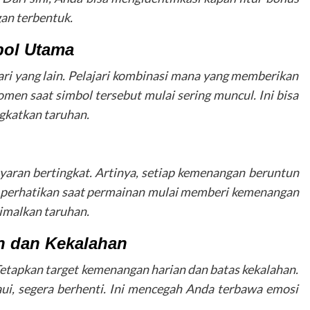
an terbentuk.
bol Utama
dari yang lain. Pelajari kombinasi mana yang memberikan
en saat simbol tersebut mulai sering muncul. Ini bisa
gkatkan taruhan.
aran bertingkat. Artinya, setiap kemenangan beruntun
u, perhatikan saat permainan mulai memberi kemenangan
simalkan taruhan.
n dan Kekalahan
 Tetapkan target kemenangan harian dan batas kekalahan.
paui, segera berhenti. Ini mencegah Anda terbawa emosi