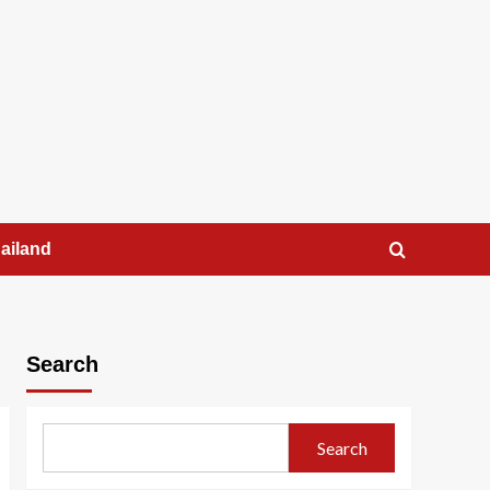
hailand
Search
Search