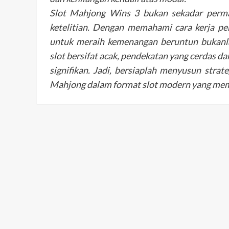
Slot Mahjong Wins 3 bukan sekadar permai
ketelitian. Dengan memahami cara kerja pe
untuk meraih kemenangan beruntun bukanla
slot bersifat acak, pendekatan yang cerdas d
signifikan. Jadi, bersiaplah menyusun stra
Mahjong dalam format slot modern yang memi