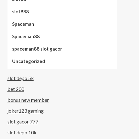
slot888
Spaceman
Spaceman88
spaceman88 slot gacor
Uncategorized
slot depo 5k
bet 200
bonus new member
joker123 gaming
slot gacor 777
slot depo 10k