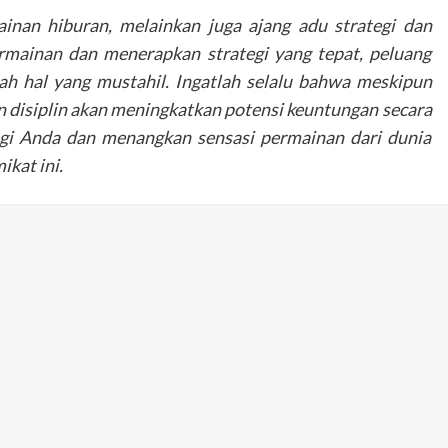
nan hiburan, melainkan juga ajang adu strategi dan
rmainan dan menerapkan strategi yang tepat, peluang
h hal yang mustahil. Ingatlah selalu bahwa meskipun
an disiplin akan meningkatkan potensi keuntungan secara
tegi Anda dan menangkan sensasi permainan dari dunia
kat ini.