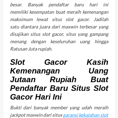
besar. Banyak pendaftar baru hari ini
memiliki kesempatan buat meraih kemenangan
maksimum lewat situs slot gacor. Jadilah
satu diantara juara dari maxwin terbesar yang
disajikan situs slot gacor, situs yang gampang
menang dengan keseluruhan uang hingga
Ratusan Juta rupiah.
Slot Gacor Kasih
Kemenangan Uang
Jutaan Rupiah Buat
Pendaftar Baru Situs Slot
Gacor Hari Ini
Bukti dari banyak member yang udah meraih
jackpot maxwin dari situs
garansi kekalahan slot