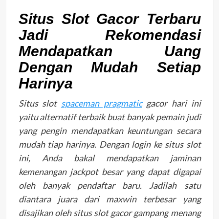
Situs Slot Gacor Terbaru
Jadi Rekomendasi
Mendapatkan Uang
Dengan Mudah Setiap
Harinya
Situs slot
spaceman pragmatic
gacor hari ini
yaitu alternatif terbaik buat banyak pemain judi
yang pengin mendapatkan keuntungan secara
mudah tiap harinya. Dengan login ke situs slot
ini, Anda bakal mendapatkan jaminan
kemenangan jackpot besar yang dapat digapai
oleh banyak pendaftar baru. Jadilah satu
diantara juara dari maxwin terbesar yang
disajikan oleh situs slot gacor gampang menang