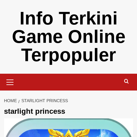
Skip
Info Terkini
to
content
Game Online
Terpopuler
Primary
Menu
HOME
STARLIGHT PRINCESS
starlight princess