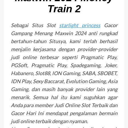
Train 2
Sebagai Situs Slot
starlight princess
Gacor
Gampang Menang Maxwin 2024 anti rungkad
bertahun-tahun Situsya, kami terlah berhasil
menjalin kerjasama dengan provider-provider
judi online terbesar seperti Pragmatic Play,
PGSoft, Pragmatic Play, Spadegaming, Joker,
Habanero, Slot88, ION Gaming, SABA, SBOBET,
IDN Play, Sexy Baccarat, Evolution Gaming, Asia
Gaming, dan masih banyak provider lain yang
menarik. Semua hal itu kami suguhkan agar
Anda para member Judi Online Slot Terbaik dan
Gacor Hari Ini mendapat pengalaman bermain
judi online terbaik dengan nyaman.