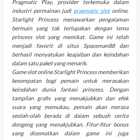
Pragmatic Play, provider terkemuka dalam
industri permainan judi
pragmatic slot
online,
Starlight Princess menawarkan pengalaman
bermain yang tak terlupakan dengan tema
princess slot yang memikat. Game ini telah
menjadi favorit di situs Spaceman88 dan
berhasil menyatukan keajaiban dan keindahan
dalam satu paket yang menarik.
Game slot online Starlight Princess memberikan
kesempatan bagi pemain untuk merasakan
keindahan dunia fantasi princess. Dengan
tampilan grafis yang menakjubkan dan efek
suara yang memukau, pemain akan merasa
seolah-olah berada di dalam sebuah cerita
dongeng yang menakjubkan. Fitur-fitur bonus
yang disematkan dalam game ini juga