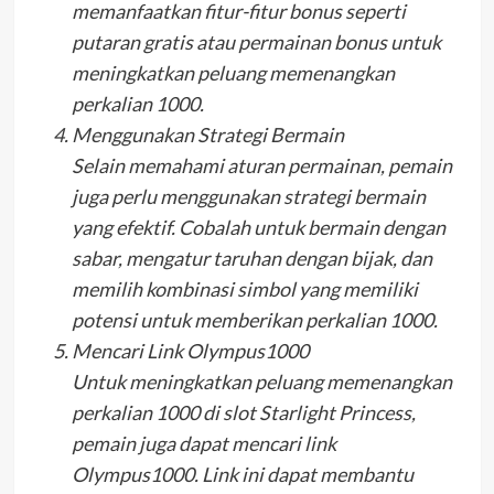
memanfaatkan fitur-fitur bonus seperti
putaran gratis atau permainan bonus untuk
meningkatkan peluang memenangkan
perkalian 1000.
Menggunakan Strategi Bermain
Selain memahami aturan permainan, pemain
juga perlu menggunakan strategi bermain
yang efektif. Cobalah untuk bermain dengan
sabar, mengatur taruhan dengan bijak, dan
memilih kombinasi simbol yang memiliki
potensi untuk memberikan perkalian 1000.
Mencari Link Olympus1000
Untuk meningkatkan peluang memenangkan
perkalian 1000 di slot Starlight Princess,
pemain juga dapat mencari link
Olympus1000. Link ini dapat membantu