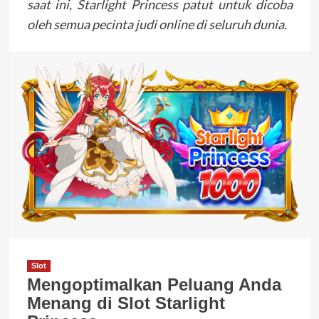
saat ini, Starlight Princess patut untuk dicoba
oleh semua pecinta judi online di seluruh dunia.
Slot
Mengoptimalkan Peluang Anda
Menang di Slot Starlight