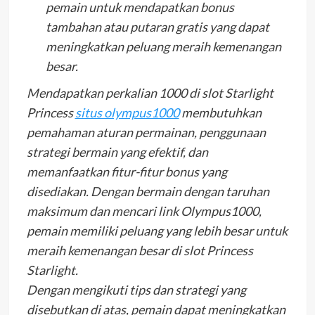
pemain untuk mendapatkan bonus
tambahan atau putaran gratis yang dapat
meningkatkan peluang meraih kemenangan
besar.
Mendapatkan perkalian 1000 di slot Starlight
Princess
situs olympus1000
membutuhkan
pemahaman aturan permainan, penggunaan
strategi bermain yang efektif, dan
memanfaatkan fitur-fitur bonus yang
disediakan. Dengan bermain dengan taruhan
maksimum dan mencari link Olympus1000,
pemain memiliki peluang yang lebih besar untuk
meraih kemenangan besar di slot Princess
Starlight.
Dengan mengikuti tips dan strategi yang
disebutkan di atas, pemain dapat meningkatkan