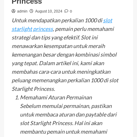
Princess
0
admin
August 10, 2024
Untuk mendapatkan perkalian 1000 di
slot
starlight princess
, pemain perlu memahami
strategi dan tips yang efektif. Slot ini
menawarkan kesempatan untuk meraih
kemenangan besar dengan kombinasi simbol
yang tepat. Dalam artikel ini, kami akan
membahas cara-cara untuk meningkatkan
peluang memenangkan perkalian 1000 di slot
Starlight Princess.
Memahami Aturan Permainan
Sebelum memulai permainan, pastikan
untuk membaca aturan dan paytable dari
slot Starlight Princess. Hal ini akan
membantu pemain untuk memahami