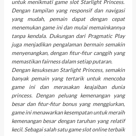
untuk menikmati game slot Starlight Princess.
Dengan tampilan yang responsif dan navigasi
yang mudah, pemain dapat dengan cepat
menemukan game ini dan mulai memainkannya
tanpa kendala. Dukungan dari Pragmatic Play
juga menjadikan pengalaman bermain semakin
menyenangkan, dengan fitur-fitur canggih yang
memastikan fairness dalam setiap putaran.
Dengan kesuksesan Starlight Princess, semakin
banyak pemain yang tertarik untuk mencoba
game ini dan merasakan keajaiban dunia
princess. Dengan peluang kemenangan yang
besar dan fitur-fitur bonus yang menggiurkan,
game ini menawarkan kesempatan untuk meraih
kemenangan besar dengan taruhan yang relatif
kecil. Sebagai salah satu game slot online terbaik