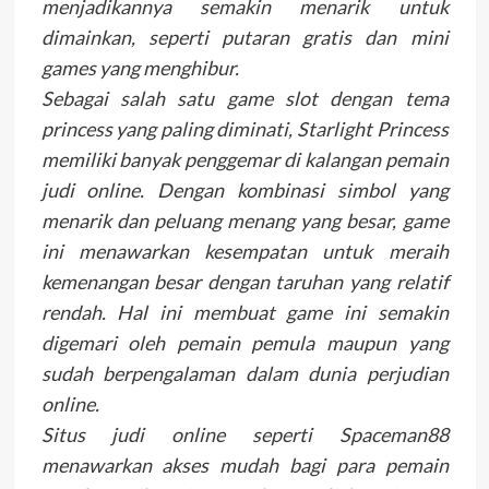
menjadikannya semakin menarik untuk
dimainkan, seperti putaran gratis dan mini
games yang menghibur.
Sebagai salah satu game slot dengan tema
princess yang paling diminati, Starlight Princess
memiliki banyak penggemar di kalangan pemain
judi online. Dengan kombinasi simbol yang
menarik dan peluang menang yang besar, game
ini menawarkan kesempatan untuk meraih
kemenangan besar dengan taruhan yang relatif
rendah. Hal ini membuat game ini semakin
digemari oleh pemain pemula maupun yang
sudah berpengalaman dalam dunia perjudian
online.
Situs judi online seperti Spaceman88
menawarkan akses mudah bagi para pemain