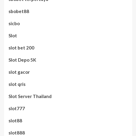
sbobet88
sicbo
Slot
slot bet 200
Slot Depo 5K
slot gacor
slot qris
Slot Server Thailand
slot777
slot88
slot888