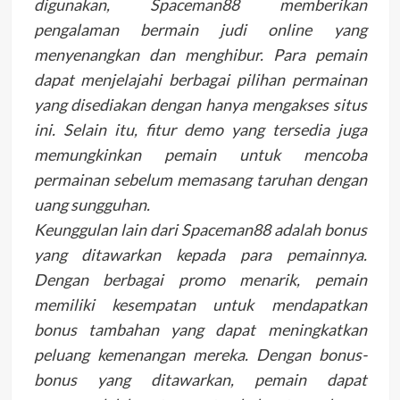
digunakan, Spaceman88 memberikan
pengalaman bermain judi online yang
menyenangkan dan menghibur. Para pemain
dapat menjelajahi berbagai pilihan permainan
yang disediakan dengan hanya mengakses situs
ini. Selain itu, fitur demo yang tersedia juga
memungkinkan pemain untuk mencoba
permainan sebelum memasang taruhan dengan
uang sungguhan.
Keunggulan lain dari Spaceman88 adalah bonus
yang ditawarkan kepada para pemainnya.
Dengan berbagai promo menarik, pemain
memiliki kesempatan untuk mendapatkan
bonus tambahan yang dapat meningkatkan
peluang kemenangan mereka. Dengan bonus-
bonus yang ditawarkan, pemain dapat