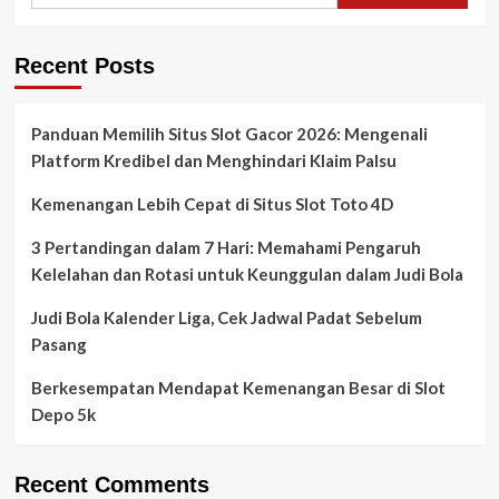
Recent Posts
Panduan Memilih Situs Slot Gacor 2026: Mengenali
Platform Kredibel dan Menghindari Klaim Palsu
Kemenangan Lebih Cepat di Situs Slot Toto 4D
3 Pertandingan dalam 7 Hari: Memahami Pengaruh
Kelelahan dan Rotasi untuk Keunggulan dalam Judi Bola
Judi Bola Kalender Liga, Cek Jadwal Padat Sebelum
Pasang
Berkesempatan Mendapat Kemenangan Besar di Slot
Depo 5k
Recent Comments