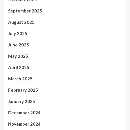
September 2025
August 2025
July 2025
June 2025
May 2025
April 2025
March 2025
February 2025
January 2025
December 2024
November 2024