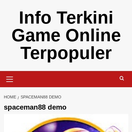
Skip
Info Terkini
to
content
Game Online
Terpopuler
Primary
Menu
HOME
SPACEMAN88 DEMO
spaceman88 demo