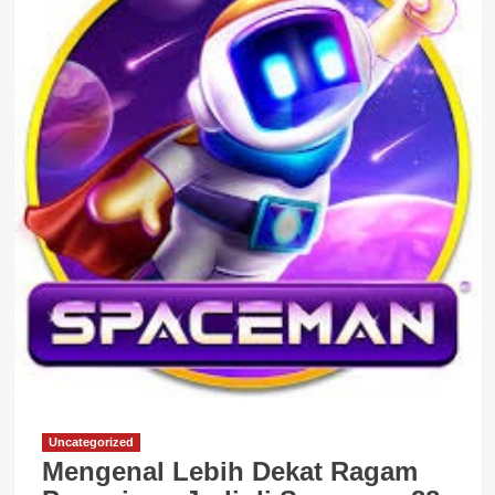
Uncategorized
Mengenal Lebih Dekat Ragam