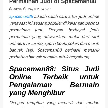
Permainan Judi di Spaceman88
0
admin
May 8, 2024
spaceman88
adalah salah satu situs judi online
yang saat ini sedang populer di kalangan pecinta
permainan judi. Dengan berbagai jenis
permainan yang ditawarkan, mulai dari slot
online, live casino, sportsbook, poker, dan masih
banyak lagi, Spaceman88 berhasil menarik
perhatian banyak pemain untuk bergabung.
Spaceman88: Situs Judi
Online Terbaik untuk
Pengalaman Bermain
yang Menghibur
Dengan tampilan yang menarik dan mudah