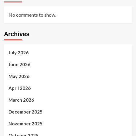
No comments to show.
Archives
July 2026
June 2026
May 2026
April 2026
March 2026
December 2025
November 2025
October 2025