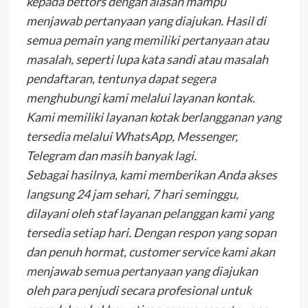
kepada bettors dengan alasan mampu
menjawab pertanyaan yang diajukan. Hasil di
semua pemain yang memiliki pertanyaan atau
masalah, seperti lupa kata sandi atau masalah
pendaftaran, tentunya dapat segera
menghubungi kami melalui layanan kontak.
Kami memiliki layanan kotak berlangganan yang
tersedia melalui WhatsApp, Messenger,
Telegram dan masih banyak lagi.
Sebagai hasilnya, kami memberikan Anda akses
langsung 24 jam sehari, 7 hari seminggu,
dilayani oleh staf layanan pelanggan kami yang
tersedia setiap hari. Dengan respon yang sopan
dan penuh hormat, customer service kami akan
menjawab semua pertanyaan yang diajukan
oleh para penjudi secara profesional untuk