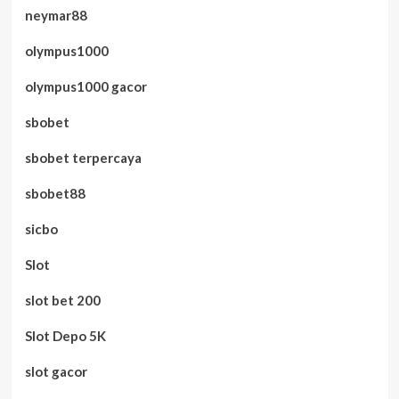
neymar88
olympus1000
olympus1000 gacor
sbobet
sbobet terpercaya
sbobet88
sicbo
Slot
slot bet 200
Slot Depo 5K
slot gacor