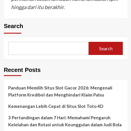
hingga dari itu berakhir.
Search
Search
Recent Posts
Panduan Memilih Situs Slot Gacor 2026: Mengenali
Platform Kredibel dan Menghindari Klaim Palsu
Kemenangan Lebih Cepat di Situs Slot Toto 4D
3 Pertandingan dalam 7 Hari: Memahami Pengaruh
Kelelahan dan Rotasi untuk Keunggulan dalam Judi Bola