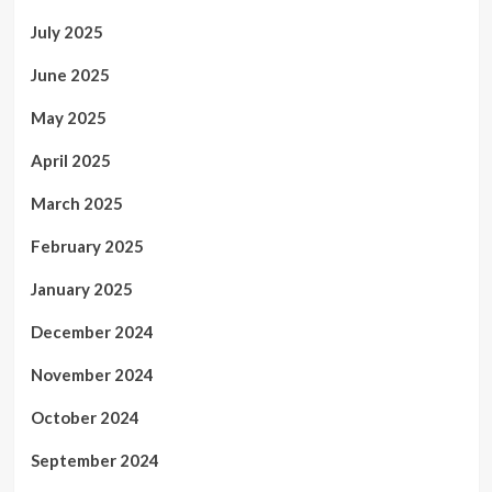
July 2025
June 2025
May 2025
April 2025
March 2025
February 2025
January 2025
December 2024
November 2024
October 2024
September 2024