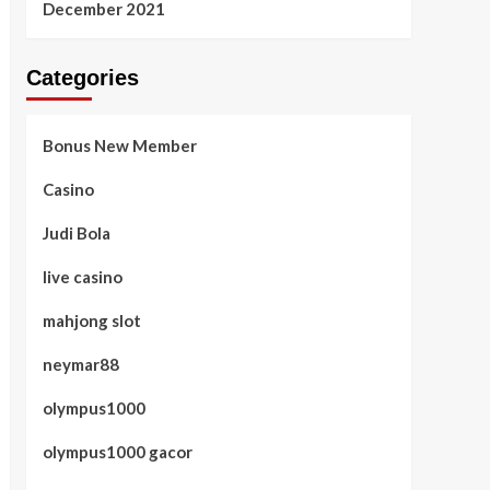
December 2021
Categories
Bonus New Member
Casino
Judi Bola
live casino
mahjong slot
neymar88
olympus1000
olympus1000 gacor