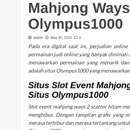
Mahjong Ways 
Olympus1000
0
admin
May 30, 2024
Pada era digital saat ini, perjudian onlin
permainan judi online yang banyak diminati a
menawarkan permainan yang menarik dan m
adalah situs Olympus1000 yang menawarkan p
Situs Slot Event Mahjon
Situs Olympus1000
Slot event mahjong ways 2 scatter hitam me
menghibur. Dengan tampilan grafis yang me
merasa terhibur dan merasa tertantang untuk 