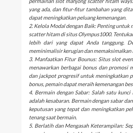
permainan slot mahjong scatter hitam way
yang ada, dan fitur-fitur tambahan yang d
dapat meningkatkan peluang kemenangan.
2. Kelola Modal dengan Baik: Penting untuk 
scatter hitam di situs Olympus1000. Tentuka
lebih dari yang dapat Anda tanggung. D
meminimalisir kerugian dan memaksimalkan
3. Manfaatkan Fitur Bounus: Situs slot eve
menawarkan berbagai bonus dan promosi men
dan jackpot progresif untuk meningkatkan
bonus, pemain dapat meraih kemenangan bes
4. Bermain dengan Sabar: Salah satu kunci
adalah kesabaran. Bermain dengan sabar da
keputusan yang tepat dan meningkatkan pel
tenang saat bermain.
5. Berlatih dan Mengasah Keterampilan: Sepe