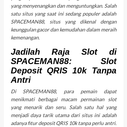
yang menyenangkan dan menguntungkan. Salah
satu situs yang saat ini sedang populer adalah
SPACEMAN88, situs yang dikenal dengan
keunggulan gacor dan kemudahan dalam meraih
kemenangan.
Jadilah Raja Slot di
SPACEMAN88: Slot
Deposit QRIS 10k Tanpa
Antri
Di SPACEMAN88, para pemain dapat
menikmati berbagai macam permainan slot
yang menarik dan seru. Salah satu hal yang
menjadi daya tarik utama dari situs ini adalah
adanya fitur deposit QRIS 10k tanpa perlu antri.