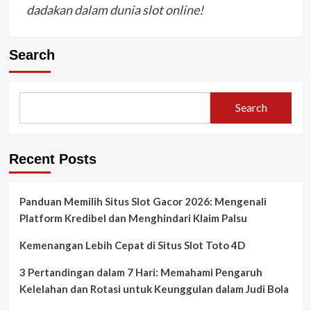
dadakan dalam dunia slot online!
Search
Search
Recent Posts
Panduan Memilih Situs Slot Gacor 2026: Mengenali
Platform Kredibel dan Menghindari Klaim Palsu
Kemenangan Lebih Cepat di Situs Slot Toto 4D
3 Pertandingan dalam 7 Hari: Memahami Pengaruh
Kelelahan dan Rotasi untuk Keunggulan dalam Judi Bola