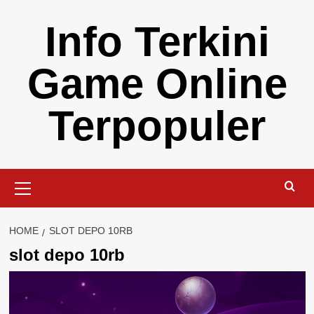
Skip
Info Terkini
to
content
Game Online
Terpopuler
Primary
Menu
HOME
SLOT DEPO 10RB
slot depo 10rb