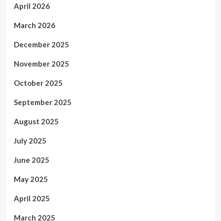
April 2026
March 2026
December 2025
November 2025
October 2025
September 2025
August 2025
July 2025
June 2025
May 2025
April 2025
March 2025