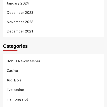
January 2024
December 2023
November 2023
December 2021
Categories
Bonus New Member
Casino
Judi Bola
live casino
mahjong slot