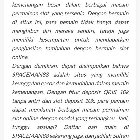
kemenangan besar dalam berbagai macam
permainan slot yang tersedia. Dengan bermain
di situs ini, para pemain tidak hanya dapat
menghibur diri mereka sendiri, tetapi juga
memiliki kesempatan untuk mendapatkan
penghasilan tambahan dengan bermain slot
online.
Dengan demikian, dapat disimpulkan bahwa
SPACEMAN88 adalah situs yang memiliki
keunggulan gacor dan kemudahan dalam meraih
kemenangan. Dengan fitur deposit QRIS 10k
tanpa antri dan slot deposit 10k, para pemain
dapat menikmati berbagai macam permainan
slot online dengan modal yang terjangkau. Jadi,
tunggu apalagi? Daftar dan main di
SPACEMAN88 sekarang juga, dan jadilah Sultan