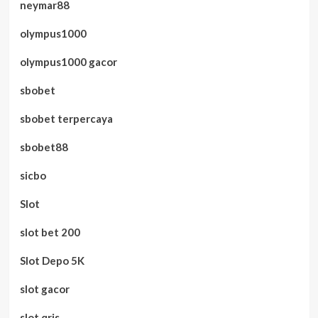
neymar88
olympus1000
olympus1000 gacor
sbobet
sbobet terpercaya
sbobet88
sicbo
Slot
slot bet 200
Slot Depo 5K
slot gacor
slot qris