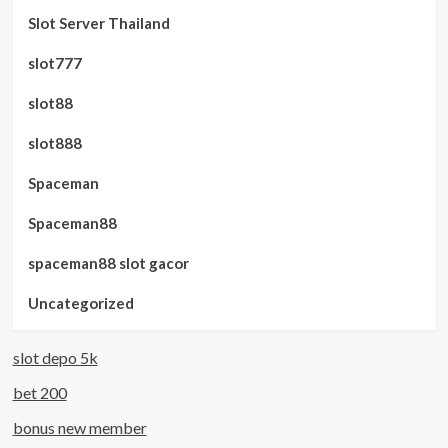
Slot Server Thailand
slot777
slot88
slot888
Spaceman
Spaceman88
spaceman88 slot gacor
Uncategorized
slot depo 5k
bet 200
bonus new member