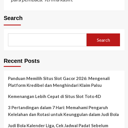
Search
Search
Recent Posts
Panduan Memilih Situs Slot Gacor 2026: Mengenali
Platform Kredibel dan Menghindari Klaim Palsu
Kemenangan Lebih Cepat di Situs Slot Toto 4D
3 Pertandingan dalam 7 Hari: Memahami Pengaruh
Kelelahan dan Rotasi untuk Keunggulan dalam Judi Bola
Judi Bola Kalender Liga, Cek Jadwal Padat Sebelum