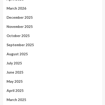
March 2026
December 2025
November 2025
October 2025
September 2025
August 2025
July 2025
June 2025
May 2025
April 2025
March 2025