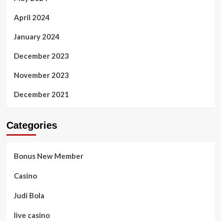
April 2024
January 2024
December 2023
November 2023
December 2021
Categories
Bonus New Member
Casino
Judi Bola
live casino