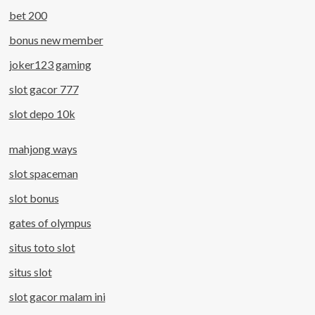
bet 200
bonus new member
joker123 gaming
slot gacor 777
slot depo 10k
mahjong ways
slot spaceman
slot bonus
gates of olympus
situs toto slot
situs slot
slot gacor malam ini