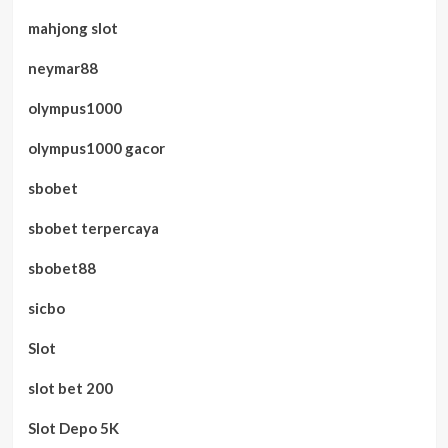
mahjong slot
neymar88
olympus1000
olympus1000 gacor
sbobet
sbobet terpercaya
sbobet88
sicbo
Slot
slot bet 200
Slot Depo 5K