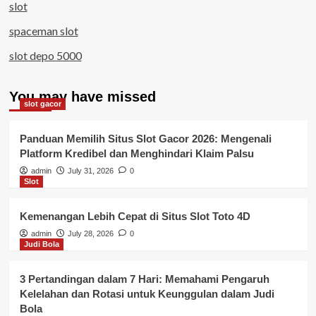
slot
spaceman slot
slot depo 5000
You may have missed
slot gacor
Panduan Memilih Situs Slot Gacor 2026: Mengenali
Platform Kredibel dan Menghindari Klaim Palsu
admin
July 31, 2026
0
Slot
Kemenangan Lebih Cepat di Situs Slot Toto 4D
admin
July 28, 2026
0
Judi Bola
3 Pertandingan dalam 7 Hari: Memahami Pengaruh
Kelelahan dan Rotasi untuk Keunggulan dalam Judi
Bola