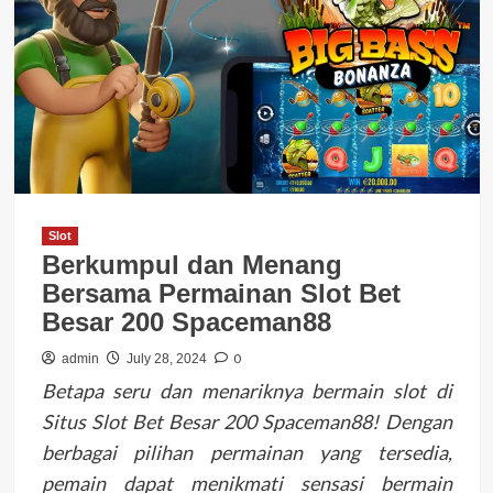
Slot
Berkumpul dan Menang
Bersama Permainan Slot Bet
Besar 200 Spaceman88
0
admin
July 28, 2024
Betapa seru dan menariknya bermain slot di
Situs Slot Bet Besar 200 Spaceman88! Dengan
berbagai pilihan permainan yang tersedia,
pemain dapat menikmati sensasi bermain