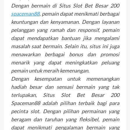
Dengan bermain di Situs Slot Bet Besar 200
spaceman88
, pemain dapat menikmati berbagai
keuntungan dan kenyamanan. Dengan layanan
pelanggan yang ramah dan responsif, pemain
dapat mendapatkan bantuan jika mengalami
masalah saat bermain. Selain itu, situs ini juga
menawarkan berbagai bonus dan promosi
menarik yang dapat meningkatkan peluang
pemain untuk meraih kemenangan.
Dengan kesempatan untuk memenangkan
hadiah besar dan sensasi bermain yang tak
terlupakan, Situs Slot Bet Besar 200
Spaceman88 adalah pilihan terbaik bagi para
pecinta slot. Dengan pilihan permainan yang
beragam dan taruhan yang fleksibel, pemain
dapat menikmati pengalaman bermain yang