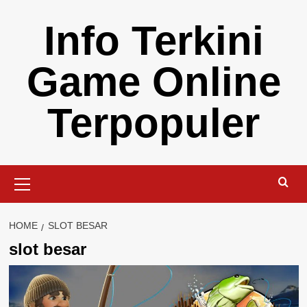
Skip
Info Terkini
to
content
Game Online
Terpopuler
Primary
Menu
HOME
SLOT BESAR
slot besar