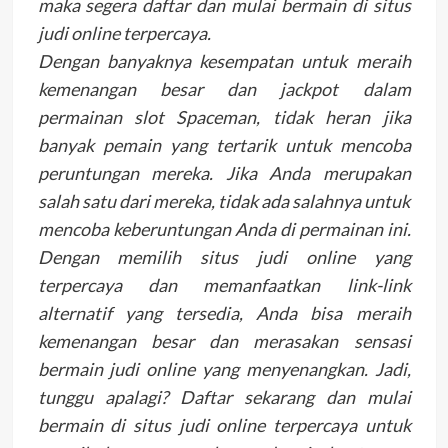
maka segera daftar dan mulai bermain di situs
judi online terpercaya.
Dengan banyaknya kesempatan untuk meraih
kemenangan besar dan jackpot dalam
permainan slot Spaceman, tidak heran jika
banyak pemain yang tertarik untuk mencoba
peruntungan mereka. Jika Anda merupakan
salah satu dari mereka, tidak ada salahnya untuk
mencoba keberuntungan Anda di permainan ini.
Dengan memilih situs judi online yang
terpercaya dan memanfaatkan link-link
alternatif yang tersedia, Anda bisa meraih
kemenangan besar dan merasakan sensasi
bermain judi online yang menyenangkan. Jadi,
tunggu apalagi? Daftar sekarang dan mulai
bermain di situs judi online terpercaya untuk