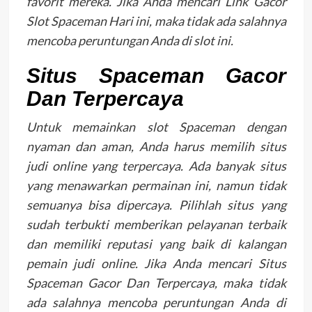
favorit mereka. Jika Anda mencari Link Gacor
Slot Spaceman Hari ini, maka tidak ada salahnya
mencoba peruntungan Anda di slot ini.
Situs Spaceman Gacor
Dan Terpercaya
Untuk memainkan slot Spaceman dengan
nyaman dan aman, Anda harus memilih situs
judi online yang terpercaya. Ada banyak situs
yang menawarkan permainan ini, namun tidak
semuanya bisa dipercaya. Pilihlah situs yang
sudah terbukti memberikan pelayanan terbaik
dan memiliki reputasi yang baik di kalangan
pemain judi online. Jika Anda mencari Situs
Spaceman Gacor Dan Terpercaya, maka tidak
ada salahnya mencoba peruntungan Anda di