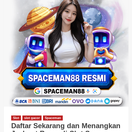
Slot
slot gacor
Spaceman
Daftar Sekarang dan Menangkan