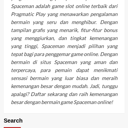
Spaceman adalah game slot online terbaik dari
Pragmatic Play yang menawarkan pengalaman
bermain yang seru dan menghibur. Dengan
tampilan grafis yang menarik, fitur-fitur bonus
yang menggiurkan, dan tingkat kemenangan
yang tinggi, Spaceman menjadi pilihan yang
tepat bagi para penggemar game online. Dengan
bermain di situs Spaceman yang aman dan
terpercaya, para pemain dapat menikmati
sensasi bermain yang luar biasa dan meraih
kemenangan besar dengan mudah. Jadi, tunggu
apalagi? Daftar sekarang dan raih kemenangan
besar dengan bermain game Spaceman online!
Search