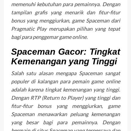
memenuhi kebutuhan para pemainnya. Dengan
tampilan grafis yang menarik dan fitur-fitur
bonus yang menggiurkan, game Spaceman dari
Pragmatic Play merupakan pilihan yang tepat
bagi para penggemar game online.
Spaceman Gacor: Tingkat
Kemenangan yang Tinggi
Salah satu alasan mengapa Spaceman sangat
populer di kalangan para pemain game online
adalah karena tingkat kemenangan yang tinggi.
Dengan RTP (Return to Player) yang tinggi dan
fitur-fitur bonus yang menggiurkan, game
Spaceman menawarkan peluang kemenangan
yang besar bagi para pemainnya. Dengan
bermain di situs Spaceman yang terpercaya dan