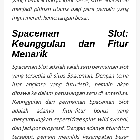
yang menarik dan jackpot besar, situs Spaceman
menjadi pilihan utama bagi para pemain yang
ingin meraih kemenangan besar.
Spaceman Slot:
Keunggulan dan Fitur
Menarik
Spaceman Slot adalah salah satu permainan slot
yang tersedia di situs Spaceman. Dengan tema
luar angkasa yang futuristik, pemain akan
dibawa ke dalam petualangan seru di antariksa.
Keunggulan dari permainan Spaceman Slot
adalah adanya fitur-fitur bonus yang
menguntungkan, seperti free spins, wild symbol,
dan jackpot progresif. Dengan adanya fitur-fitur
tersebut, pemain memiliki kesempatan besar