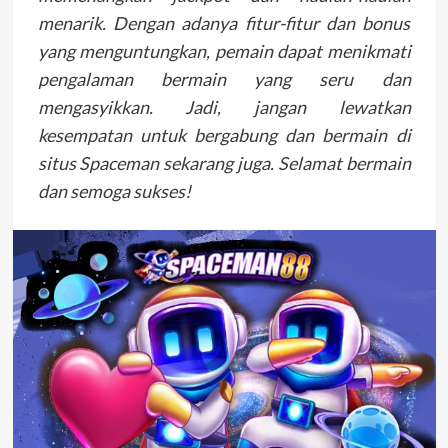
menarik. Dengan adanya fitur-fitur dan bonus
yang menguntungkan, pemain dapat menikmati
pengalaman bermain yang seru dan
mengasyikkan. Jadi, jangan lewatkan
kesempatan untuk bergabung dan bermain di
situs Spaceman sekarang juga. Selamat bermain
dan semoga sukses!