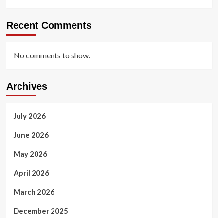
Recent Comments
No comments to show.
Archives
July 2026
June 2026
May 2026
April 2026
March 2026
December 2025