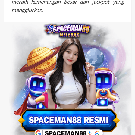
meraih kemenangan besar dan jackpot yang
menggiurkan.