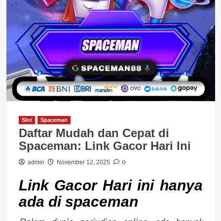
Slot
Spaceman
Daftar Mudah dan Cepat di
Spaceman: Link Gacor Hari Ini
0
admin
November 12, 2025
Link Gacor Hari ini hanya
ada di spaceman