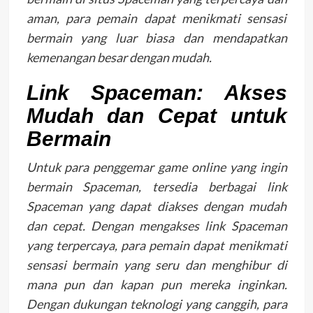
aman, para pemain dapat menikmati sensasi
bermain yang luar biasa dan mendapatkan
kemenangan besar dengan mudah.
Link Spaceman: Akses
Mudah dan Cepat untuk
Bermain
Untuk para penggemar game online yang ingin
bermain Spaceman, tersedia berbagai link
Spaceman yang dapat diakses dengan mudah
dan cepat. Dengan mengakses link Spaceman
yang terpercaya, para pemain dapat menikmati
sensasi bermain yang seru dan menghibur di
mana pun dan kapan pun mereka inginkan.
Dengan dukungan teknologi yang canggih, para