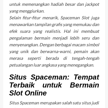
untuk memenangkan hadiah besar dan jackpot
yang menggiurkan.
Selain fitur-fitur menarik, Spaceman Slot juga
menawarkan tampilan grafis yang memukau dan
efek suara yang realistis. Hal ini membuat
pengalaman bermain menjadi lebih seru dan
menyenangkan. Dengan berbagai macam simbol
yang unik dan berwarna-warni, pemain akan
merasa seperti berada di tengah-tengah
petualangan luar angkasa yang menegangkan.
Situs Spaceman: Tempat
Terbaik untuk Bermain
Slot Online
Situs Spaceman merupakan salah satu situs judi