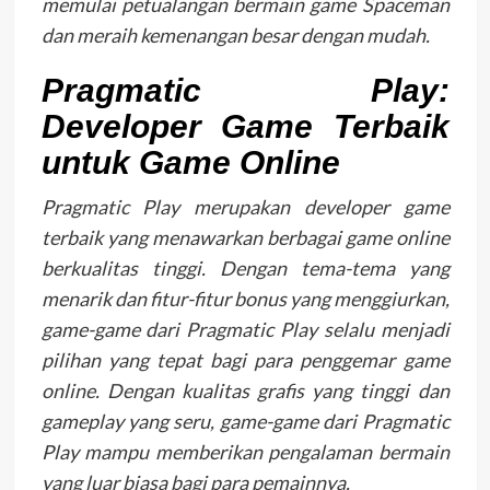
memulai petualangan bermain game Spaceman
dan meraih kemenangan besar dengan mudah.
Pragmatic Play:
Developer Game Terbaik
untuk Game Online
Pragmatic Play merupakan developer game
terbaik yang menawarkan berbagai game online
berkualitas tinggi. Dengan tema-tema yang
menarik dan fitur-fitur bonus yang menggiurkan,
game-game dari Pragmatic Play selalu menjadi
pilihan yang tepat bagi para penggemar game
online. Dengan kualitas grafis yang tinggi dan
gameplay yang seru, game-game dari Pragmatic
Play mampu memberikan pengalaman bermain
yang luar biasa bagi para pemainnya.