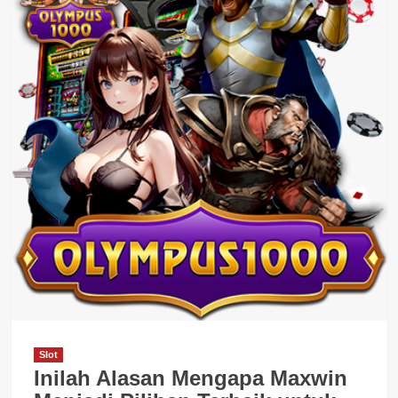
Slot
Inilah Alasan Mengapa Maxwin