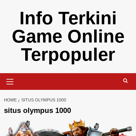
Skip
Info Terkini
to
content
Game Online
Terpopuler
Primary
Menu
HOME
SITUS OLYMPUS 1000
situs olympus 1000