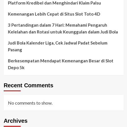
Platform Kredibel dan Menghindari Klaim Palsu
Kemenangan Lebih Cepat di Situs Slot Toto 4D
3 Pertandingan dalam 7 Hari: Memahami Pengaruh
Kelelahan dan Rotasi untuk Keunggulan dalam Judi Bola
Judi Bola Kalender Liga, Cek Jadwal Padat Sebelum
Pasang
Berkesempatan Mendapat Kemenangan Besar di Slot
Depo 5k
Recent Comments
No comments to show.
Archives