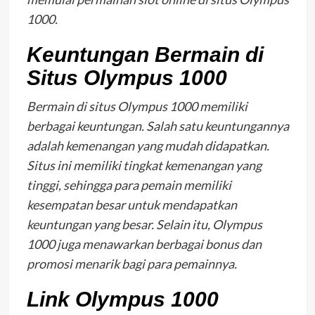
1000.
Keuntungan Bermain di
Situs Olympus 1000
Bermain di situs Olympus 1000 memiliki
berbagai keuntungan. Salah satu keuntungannya
adalah kemenangan yang mudah didapatkan.
Situs ini memiliki tingkat kemenangan yang
tinggi, sehingga para pemain memiliki
kesempatan besar untuk mendapatkan
keuntungan yang besar. Selain itu, Olympus
1000 juga menawarkan berbagai bonus dan
promosi menarik bagi para pemainnya.
Link Olympus 1000