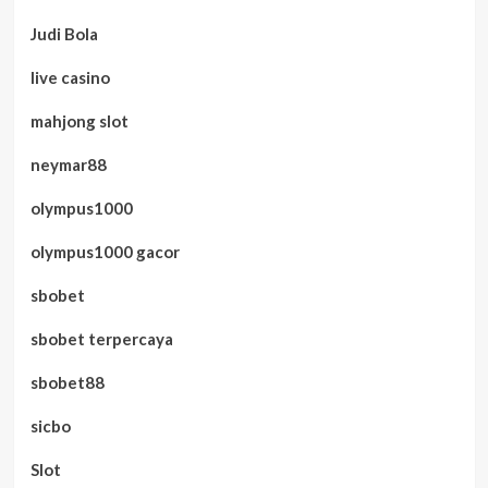
Judi Bola
live casino
mahjong slot
neymar88
olympus1000
olympus1000 gacor
sbobet
sbobet terpercaya
sbobet88
sicbo
Slot