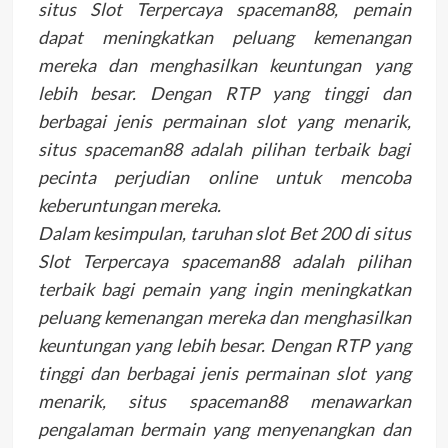
situs Slot Terpercaya spaceman88, pemain
dapat meningkatkan peluang kemenangan
mereka dan menghasilkan keuntungan yang
lebih besar. Dengan RTP yang tinggi dan
berbagai jenis permainan slot yang menarik,
situs spaceman88 adalah pilihan terbaik bagi
pecinta perjudian online untuk mencoba
keberuntungan mereka.
Dalam kesimpulan, taruhan slot Bet 200 di situs
Slot Terpercaya spaceman88 adalah pilihan
terbaik bagi pemain yang ingin meningkatkan
peluang kemenangan mereka dan menghasilkan
keuntungan yang lebih besar. Dengan RTP yang
tinggi dan berbagai jenis permainan slot yang
menarik, situs spaceman88 menawarkan
pengalaman bermain yang menyenangkan dan