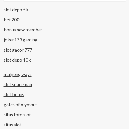
slot depo 5k
bet 200
bonus new member
joker123 gaming
slot gacor 777
slot depo 10k
mahjong ways
slot spaceman
slot bonus
gates of olympus
situs toto slot
situs slot