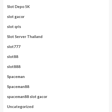
Slot Depo 5K
slot gacor
slot qris
Slot Server Thailand
slot777
slot88
slot888
Spaceman
Spaceman88
spaceman88 slot gacor
Uncategorized