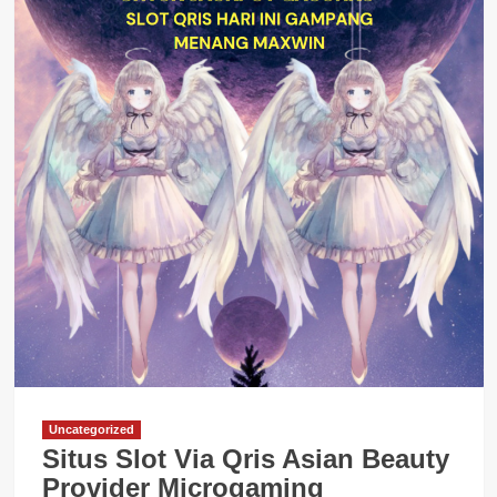
Uncategorized
Situs Slot Via Qris Asian Beauty
Provider Microgaming