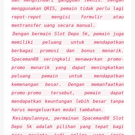
dan menghindari gangguan teknis. Dengan
menggunakan QRIS, pemain tidak perlu lagi
repot-repot mengisi formulir atau
mentransfer uang secara manual.
Dengan bermain Slot Depo 5k, pemain juga
memiliki peluang untuk mendapatkan
berbagai promosi dan bonus menarik.
Spaceman88 seringkali menawarkan promo-
promo menarik yang dapat meningkatkan
peluang pemain untuk mendapatkan
kemenangan besar. Dengan memanfaatkan
promo-promo tersebut, pemain dapat
mendapatkan keuntungan lebih besar tanpa
harus mengeluarkan modal tambahan.
Kesimpulannya, permainan Spaceman88 Slot
Depo 5k adalah pilihan yang tepat bagi