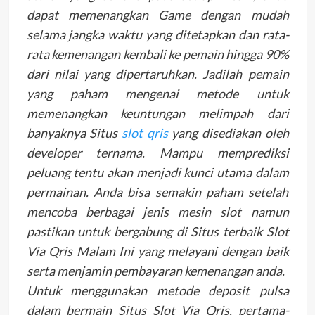
dapat memenangkan Game dengan mudah
selama jangka waktu yang ditetapkan dan rata-
rata kemenangan kembali ke pemain hingga 90%
dari nilai yang dipertaruhkan. Jadilah pemain
yang paham mengenai metode untuk
memenangkan keuntungan melimpah dari
banyaknya Situs
slot qris
yang disediakan oleh
developer ternama. Mampu memprediksi
peluang tentu akan menjadi kunci utama dalam
permainan. Anda bisa semakin paham setelah
mencoba berbagai jenis mesin slot namun
pastikan untuk bergabung di Situs terbaik Slot
Via Qris Malam Ini yang melayani dengan baik
serta menjamin pembayaran kemenangan anda.
Untuk menggunakan metode deposit pulsa
dalam bermain Situs Slot Via Qris, pertama-