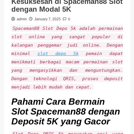
Kesuksesan di Spaceman88 Slot
dengan Modal 5K
0
admin
January 7, 2025
Spaceman88 Slot Depo 5k adalah permainan
slot online yang sangat populer di
kalangan penggemar judi online. Dengan
minimal
slot depo 5k
pemain dapat
menikmati berbagai macam permainan slot
yang mengasyikkan dan menguntungkan.
Dengan teknologi QRIS, proses deposit
menjadi lebih mudah dan cepat.
Pahami Cara Bermain
Slot Spaceman88 dengan
Deposit 5K yang Gacor