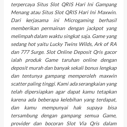
terpercaya Situs Slot QRIS Hari Ini Gampang
Menang atau Situs Slot QRIS Hari Ini Maxwin.
Dari kerjasama ini Microgaming berhasil
memberikan permainan dengan jackpot yang
melimpah dalam waktu singkat saja. Game yang
sedang hot yaitu Lucky Twins Wilds, Ark of RA
dan 777 Surge. Slot Online Deposit Qris gacor
ialah produk Game taruhan online dengan
deposit murah dan banyak sekali bonus lengkap
dan tentunya gampang memperoleh maxwin
scatter paling tinggi. Kami ada serangkaian yang
telah dipersiapkan agar dapat kamu tetapkan
karena ada beberapa kelebihan yang terdapat,
dan kamu mempunyai hak supaya bisa
tersambung dengan gampang semua Game,
provider dan bocoran Slot Via Qris dalam