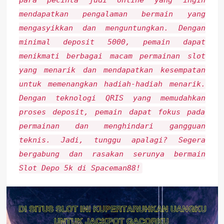
para pecinta judi online yang ingin
mendapatkan pengalaman bermain yang
mengasyikkan dan menguntungkan. Dengan
minimal deposit 5000, pemain dapat
menikmati berbagai macam permainan slot
yang menarik dan mendapatkan kesempatan
untuk memenangkan hadiah-hadiah menarik.
Dengan teknologi QRIS yang memudahkan
proses deposit, pemain dapat fokus pada
permainan dan menghindari gangguan
teknis. Jadi, tunggu apalagi? Segera
bergabung dan rasakan serunya bermain
Slot Depo 5k di Spaceman88!