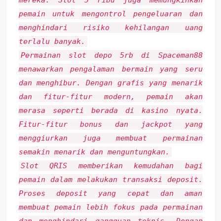
mereka. Slot 5 ribu juga memungkinkan
pemain untuk mengontrol pengeluaran dan
menghindari risiko kehilangan uang
terlalu banyak.
Permainan slot depo 5rb di Spaceman88
menawarkan pengalaman bermain yang seru
dan menghibur. Dengan grafis yang menarik
dan fitur-fitur modern, pemain akan
merasa seperti berada di kasino nyata.
Fitur-fitur bonus dan jackpot yang
menggiurkan juga membuat permainan
semakin menarik dan menguntungkan.
Slot QRIS memberikan kemudahan bagi
pemain dalam melakukan transaksi deposit.
Proses deposit yang cepat dan aman
membuat pemain lebih fokus pada permainan