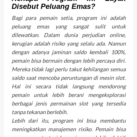
Disebut Peluang Emas?
Bagi para pemain setia, program ini adalah
peluang emas yang sangat sulit untuk
dilewatkan. Dalam dunia perjudian online,
kerugian adalah risiko yang selalu ada. Namun
dengan adanya jaminan saldo kembali 100%,
pemain bisa bermain dengan lebih percaya diri.
Mereka tidak lagi perlu takut kehilangan semua
saldo saat mencoba peruntungan di mesin slot.
Hal ini secara tidak langsung mendorong
pemain untuk lebih berani mengeksplorasi
berbagai jenis permainan slot yang tersedia
tanpa tekanan berlebih.
Lebih dari itu, program ini bisa membantu
meningkatkan manajemen risiko. Pemain bisa