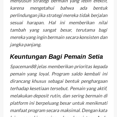
menyusun strategi bermain yang lebih efektif,
karena mengetahui bahwa ada bentuk
perlindungan jika strategi mereka tidak berjalan
sesuai harapan. Hal ini memberikan nilai
tambah yang sangat besar, terutama bagi
mereka yang ingin bermain secara konsisten dan
jangka panjang.
Keuntungan Bagi Pemain Setia
Spaceman88 jelas memberikan prioritas kepada
pemain yang loyal. Program saldo kembali ini
dirancang khusus sebagai bentuk penghargaan
terhadap kesetiaan tersebut. Pemain yang aktif,
melakukan deposit rutin, dan sering bermain di
platform ini berpeluang besar untuk menikmati
manfaat program secara maksimal. Dengan kata