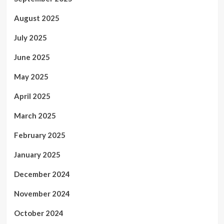
August 2025
July 2025
June 2025
May 2025
April 2025
March 2025
February 2025
January 2025
December 2024
November 2024
October 2024