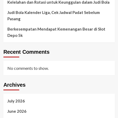
Kelelahan dan Rotasi untuk Keunggulan dalam Judi Bola
Judi Bola Kalender Liga, Cek Jadwal Padat Sebelum
Pasang
Berkesempatan Mendapat Kemenangan Besar di Slot
Depo 5k
Recent Comments
No comments to show.
Archives
July 2026
June 2026