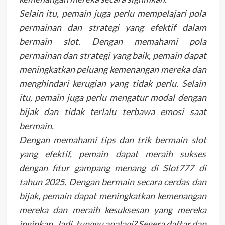
Selain itu, pemain juga perlu mempelajari pola
permainan dan strategi yang efektif dalam
bermain slot. Dengan memahami pola
permainan dan strategi yang baik, pemain dapat
meningkatkan peluang kemenangan mereka dan
menghindari kerugian yang tidak perlu. Selain
itu, pemain juga perlu mengatur modal dengan
bijak dan tidak terlalu terbawa emosi saat
bermain.
Dengan memahami tips dan trik bermain slot
yang efektif, pemain dapat meraih sukses
dengan fitur gampang menang di Slot777 di
tahun 2025. Dengan bermain secara cerdas dan
bijak, pemain dapat meningkatkan kemenangan
mereka dan meraih kesuksesan yang mereka
inginkan. Jadi, tunggu apalagi? Segera daftar dan