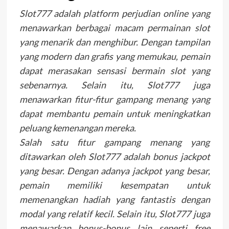
Slot777 adalah platform perjudian online yang
menawarkan berbagai macam permainan slot
yang menarik dan menghibur. Dengan tampilan
yang modern dan grafis yang memukau, pemain
dapat merasakan sensasi bermain slot yang
sebenarnya. Selain itu, Slot777 juga
menawarkan fitur-fitur gampang menang yang
dapat membantu pemain untuk meningkatkan
peluang kemenangan mereka.
Salah satu fitur gampang menang yang
ditawarkan oleh Slot777 adalah bonus jackpot
yang besar. Dengan adanya jackpot yang besar,
pemain memiliki kesempatan untuk
memenangkan hadiah yang fantastis dengan
modal yang relatif kecil. Selain itu, Slot777 juga
menawarkan bonus-bonus lain seperti free