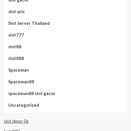
slot qris
Slot Server Thailand
slot777
slot88
slot888
Spaceman
Spaceman88
spaceman88 slot gacor
Uncategorized
slot depo 5k