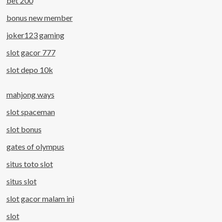
bet 200
bonus new member
joker123 gaming
slot gacor 777
slot depo 10k
mahjong ways
slot spaceman
slot bonus
gates of olympus
situs toto slot
situs slot
slot gacor malam ini
slot