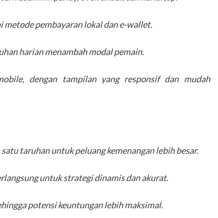
i metode pembayaran lokal dan e-wallet.
ruhan harian menambah modal pemain.
obile, dengan tampilan yang responsif dan mudah
satu taruhan untuk peluang kemenangan lebih besar.
langsung untuk strategi dinamis dan akurat.
ehingga potensi keuntungan lebih maksimal.