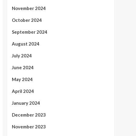
November 2024
October 2024
September 2024
August 2024
July 2024
June 2024
May 2024
April 2024
January 2024
December 2023
November 2023