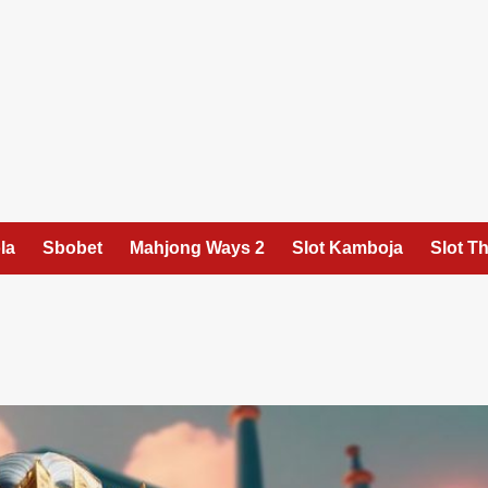
la
Sbobet
Mahjong Ways 2
Slot Kamboja
Slot T