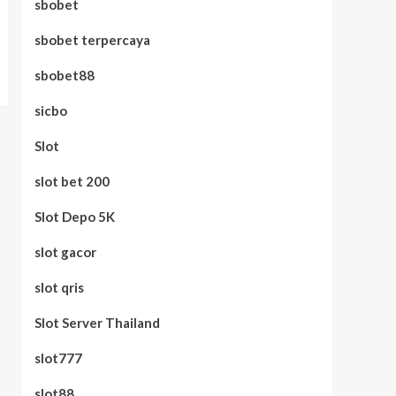
sbobet
sbobet terpercaya
sbobet88
sicbo
Slot
slot bet 200
Slot Depo 5K
slot gacor
slot qris
Slot Server Thailand
slot777
slot88