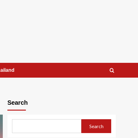
hailand
Search
Search