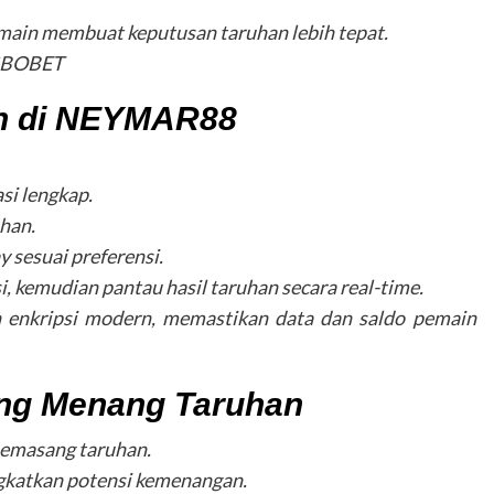
main membuat keputusan taruhan lebih tepat.
 SBOBET
uh di NEYMAR88
asi lengkap.
han.
ay sesuai preferensi.
 kemudian pantau hasil taruhan secara real-time.
 enkripsi modern, memastikan data dan saldo pemain
ang Menang Taruhan
memasang taruhan.
gkatkan potensi kemenangan.