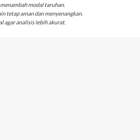
k menambah modal taruhan.
ain tetap aman dan menyenangkan.
 agar analisis lebih akurat.