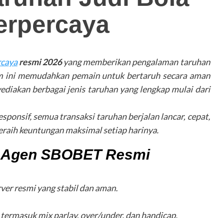
erpercaya
rcaya
resmi 2026
yang memberikan pengalaman taruhan
orm ini memudahkan pemain untuk bertaruh secara aman
yediakan berbagai jenis taruhan yang lengkap mulai dari
ponsif, semua transaksi taruhan berjalan lancar, cepat,
raih keuntungan maksimal setiap harinya.
 Agen SBOBET Resmi
ver resmi yang stabil dan aman.
termasuk mix parlay, over/under, dan handicap.