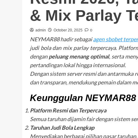
& Mix Parlay T
0
admin
October 20, 2025
NEYMAR88 hadir sebagai
agen sbobet terpe
judi bola dan mix parlay terpercaya. Platf
dengan
peluang menang optimal
, serta men
pertandingan lokal hingga internasional.
Dengan sistem server resmi dan antarmuka res
dan transparan, mendukung pemain dalam me
Keunggulan NEYMAR88
Platform Resmi dan Terpercaya
Semua taruhan dijamin fair dengan sistem ser
Taruhan Judi Bola Lengkap
Menyediakan berbagai pilihan pasar taruhan, 