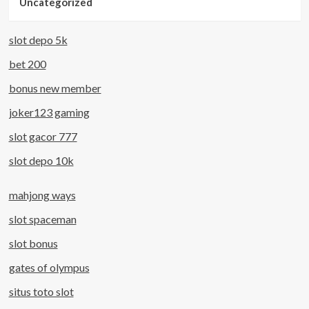
Uncategorized
slot depo 5k
bet 200
bonus new member
joker123 gaming
slot gacor 777
slot depo 10k
mahjong ways
slot spaceman
slot bonus
gates of olympus
situs toto slot