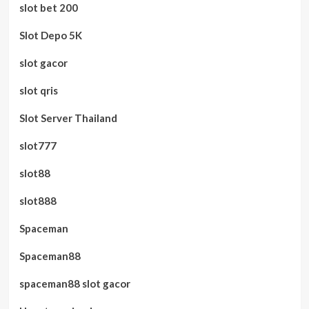
slot bet 200
Slot Depo 5K
slot gacor
slot qris
Slot Server Thailand
slot777
slot88
slot888
Spaceman
Spaceman88
spaceman88 slot gacor