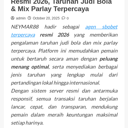
Resmi 2026, Taruhan Judi Bola
& Mix Parlay Terpercaya
0
admin
October 20, 2025
NEYMAR88 hadir sebagai
agen sbobet
terpercaya
resmi 2026
yang memberikan
pengalaman taruhan judi bola dan mix parlay
terpercaya. Platform ini memudahkan pemain
untuk bertaruh secara aman dengan
peluang
menang optimal
, serta menyediakan berbagai
jenis taruhan yang lengkap mulai dari
pertandingan lokal hingga internasional.
Dengan sistem server resmi dan antarmuka
responsif, semua transaksi taruhan berjalan
lancar, cepat, dan transparan, mendukung
pemain dalam meraih keuntungan maksimal
setiap harinya.