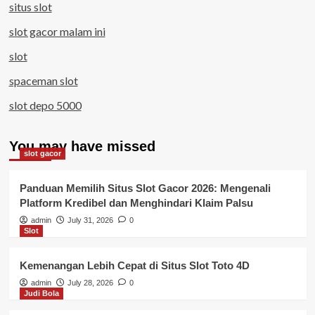
situs slot
slot gacor malam ini
slot
spaceman slot
slot depo 5000
You may have missed
slot gacor
Panduan Memilih Situs Slot Gacor 2026: Mengenali
Platform Kredibel dan Menghindari Klaim Palsu
admin
July 31, 2026
0
Slot
Kemenangan Lebih Cepat di Situs Slot Toto 4D
admin
July 28, 2026
0
Judi Bola