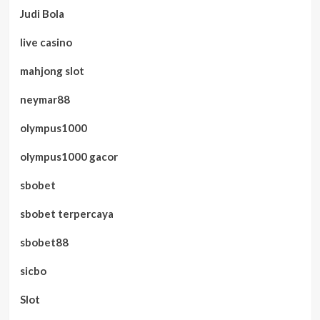
Judi Bola
live casino
mahjong slot
neymar88
olympus1000
olympus1000 gacor
sbobet
sbobet terpercaya
sbobet88
sicbo
Slot