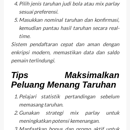
Pilih jenis taruhan judi bola atau mix parlay
sesuai preferensi.
Masukkan nominal taruhan dan konfirmasi,
kemudian pantau hasil taruhan secara real-
time.
Sistem pendaftaran cepat dan aman dengan
enkripsi modern, memastikan data dan saldo
pemain terlindungi.
Tips Maksimalkan
Peluang Menang Taruhan
Pelajari statistik pertandingan sebelum
memasang taruhan.
Gunakan strategi mix parlay untuk
meningkatkan potensi kemenangan.
Manfaatkan bonus dan promo aktif untuk