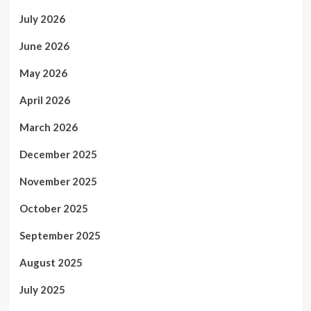
July 2026
June 2026
May 2026
April 2026
March 2026
December 2025
November 2025
October 2025
September 2025
August 2025
July 2025