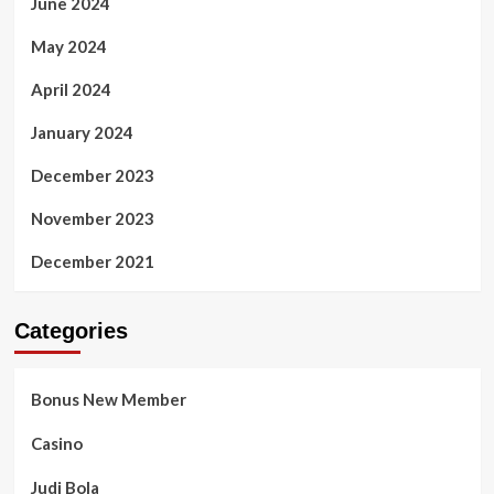
June 2024
May 2024
April 2024
January 2024
December 2023
November 2023
December 2021
Categories
Bonus New Member
Casino
Judi Bola