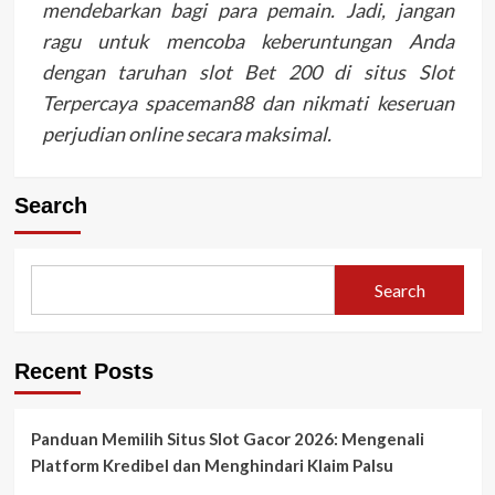
mendebarkan bagi para pemain. Jadi, jangan
ragu untuk mencoba keberuntungan Anda
dengan taruhan slot Bet 200 di situs Slot
Terpercaya spaceman88 dan nikmati keseruan
perjudian online secara maksimal.
Search
Search
Recent Posts
Panduan Memilih Situs Slot Gacor 2026: Mengenali
Platform Kredibel dan Menghindari Klaim Palsu