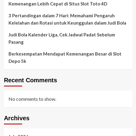
Kemenangan Lebih Cepat di Situs Slot Toto 4D
3 Pertandingan dalam 7 Hari: Memahami Pengaruh
Kelelahan dan Rotasi untuk Keunggulan dalam Judi Bola
Judi Bola Kalender Liga, Cek Jadwal Padat Sebelum
Pasang
Berkesempatan Mendapat Kemenangan Besar di Slot
Depo 5k
Recent Comments
No comments to show.
Archives