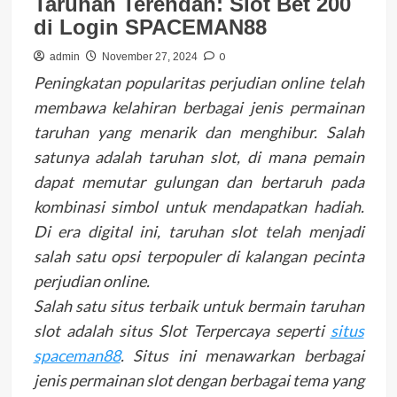
Taruhan Terendah: Slot Bet 200
di Login SPACEMAN88
0
admin
November 27, 2024
Peningkatan popularitas perjudian online telah
membawa kelahiran berbagai jenis permainan
taruhan yang menarik dan menghibur. Salah
satunya adalah taruhan slot, di mana pemain
dapat memutar gulungan dan bertaruh pada
kombinasi simbol untuk mendapatkan hadiah.
Di era digital ini, taruhan slot telah menjadi
salah satu opsi terpopuler di kalangan pecinta
perjudian online.
Salah satu situs terbaik untuk bermain taruhan
slot adalah situs Slot Terpercaya seperti
situs
spaceman88
. Situs ini menawarkan berbagai
jenis permainan slot dengan berbagai tema yang