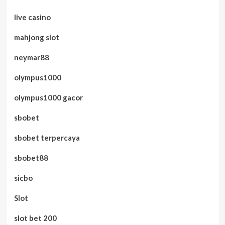
live casino
mahjong slot
neymar88
olympus1000
olympus1000 gacor
sbobet
sbobet terpercaya
sbobet88
sicbo
Slot
slot bet 200