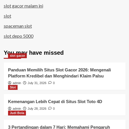
slot gacor malam ini
slot
spaceman slot
slot depo 5000
You may have missed
slot gacor
Panduan Memilih Situs Slot Gacor 2026: Mengenali
Platform Kredibel dan Menghindari Klaim Palsu
admin
July 31, 2026
0
Slot
Kemenangan Lebih Cepat di Situs Slot Toto 4D
admin
July 28, 2026
0
Judi Bola
3 Pertandingan dalam 7 Hari: Memahami Pengaruh