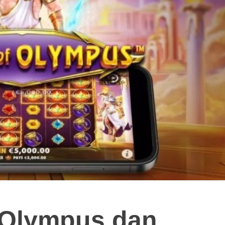
 Olympus dan