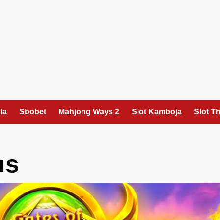
la
Sbobet
Mahjong Ways 2
Slot Kamboja
Slot T
us