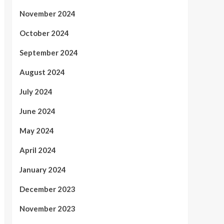
November 2024
October 2024
September 2024
August 2024
July 2024
June 2024
May 2024
April 2024
January 2024
December 2023
November 2023