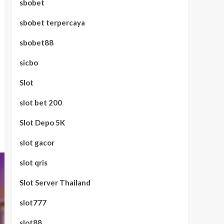
sbobet
sbobet terpercaya
sbobet88
sicbo
Slot
slot bet 200
Slot Depo 5K
slot gacor
slot qris
Slot Server Thailand
slot777
slot88