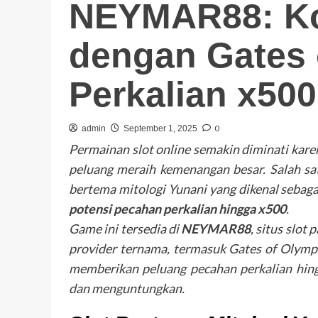
NEYMAR88: Kol
dengan Gates 
Perkalian x500
0
admin
September 1, 2025
Permainan slot online semakin diminati kare
peluang meraih kemenangan besar. Salah s
bertema mitologi Yunani yang dikenal sebaga
potensi pecahan perkalian hingga x500
.
Game ini tersedia di
NEYMAR88
, situs slot
provider ternama, termasuk Gates of Olympu
memberikan peluang pecahan perkalian hin
dan menguntungkan.