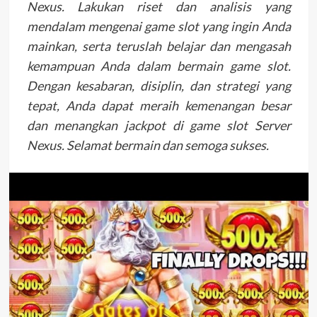
Nexus. Lakukan riset dan analisis yang
mendalam mengenai game slot yang ingin Anda
mainkan, serta teruslah belajar dan mengasah
kemampuan Anda dalam bermain game slot.
Dengan kesabaran, disiplin, dan strategi yang
tepat, Anda dapat meraih kemenangan besar
dan menangkan jackpot di game slot Server
Nexus. Selamat bermain dan semoga sukses.