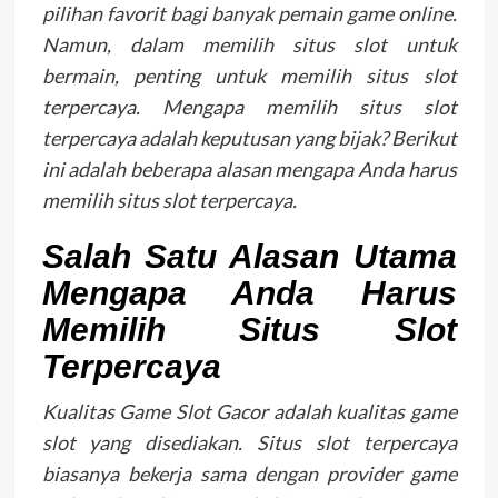
pilihan favorit bagi banyak pemain game online.
Namun, dalam memilih situs slot untuk
bermain, penting untuk memilih situs slot
terpercaya. Mengapa memilih situs slot
terpercaya adalah keputusan yang bijak? Berikut
ini adalah beberapa alasan mengapa Anda harus
memilih situs slot terpercaya.
Salah Satu Alasan Utama
Mengapa Anda Harus
Memilih Situs Slot
Terpercaya
Kualitas Game Slot Gacor adalah kualitas game
slot yang disediakan. Situs slot terpercaya
biasanya bekerja sama dengan provider game