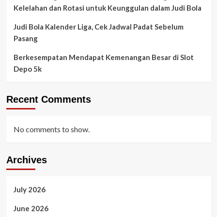
Kelelahan dan Rotasi untuk Keunggulan dalam Judi Bola
Judi Bola Kalender Liga, Cek Jadwal Padat Sebelum
Pasang
Berkesempatan Mendapat Kemenangan Besar di Slot
Depo 5k
Recent Comments
No comments to show.
Archives
July 2026
June 2026