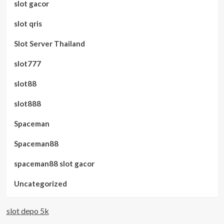
slot gacor
slot qris
Slot Server Thailand
slot777
slot88
slot888
Spaceman
Spaceman88
spaceman88 slot gacor
Uncategorized
slot depo 5k