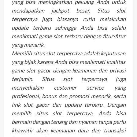
yang bisa meningkatkan peluang Anda untuk
mendapatkan jackpot besar. Situs slot
terpercaya juga biasanya rutin melakukan
update terbaru sehingga Anda bisa selalu
menikmati game slot terbaru dengan fitur-fitur
yang menarik.
Memilih situs slot terpercaya adalah keputusan
yang bijak karena Anda bisa menikmati kualitas
game slot gacor dengan keamanan dan privasi
terjamin. Situs slot terpercaya juga
menyediakan customer service yang
profesional, bonus dan promosi menarik, serta
link slot gacor dan update terbaru. Dengan
memilih situs slot terpercaya, Anda bisa
bermain dengan tenang dan nyaman tanpa perlu
khawatir akan keamanan data dan transaksi