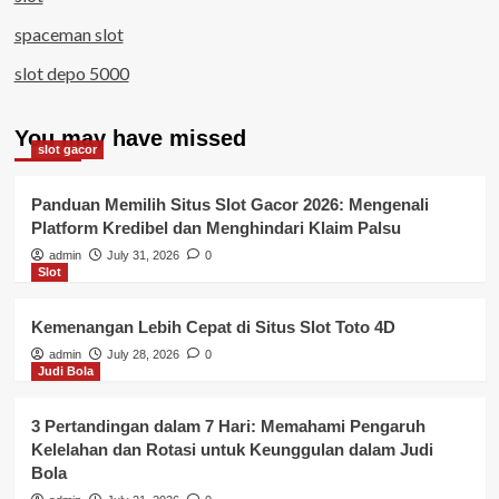
spaceman slot
slot depo 5000
You may have missed
slot gacor
Panduan Memilih Situs Slot Gacor 2026: Mengenali
Platform Kredibel dan Menghindari Klaim Palsu
admin
July 31, 2026
0
Slot
Kemenangan Lebih Cepat di Situs Slot Toto 4D
admin
July 28, 2026
0
Judi Bola
3 Pertandingan dalam 7 Hari: Memahami Pengaruh
Kelelahan dan Rotasi untuk Keunggulan dalam Judi
Bola