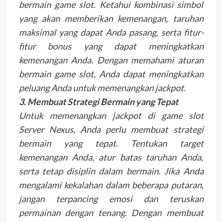
bermain game slot. Ketahui kombinasi simbol
yang akan memberikan kemenangan, taruhan
maksimal yang dapat Anda pasang, serta fitur-
fitur bonus yang dapat meningkatkan
kemenangan Anda. Dengan memahami aturan
bermain game slot, Anda dapat meningkatkan
peluang Anda untuk memenangkan jackpot.
3. Membuat Strategi Bermain yang Tepat
Untuk memenangkan jackpot di game slot
Server Nexus, Anda perlu membuat strategi
bermain yang tepat. Tentukan target
kemenangan Anda, atur batas taruhan Anda,
serta tetap disiplin dalam bermain. Jika Anda
mengalami kekalahan dalam beberapa putaran,
jangan terpancing emosi dan teruskan
permainan dengan tenang. Dengan membuat