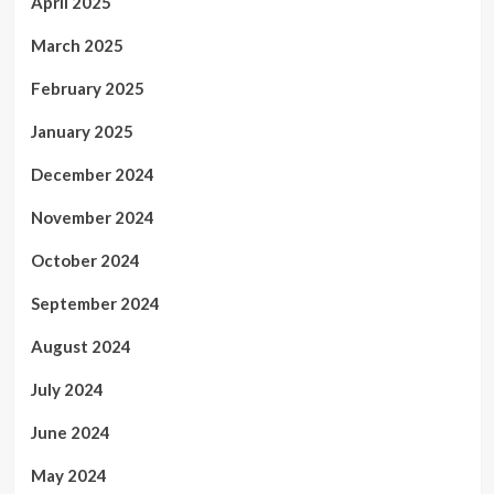
April 2025
March 2025
February 2025
January 2025
December 2024
November 2024
October 2024
September 2024
August 2024
July 2024
June 2024
May 2024