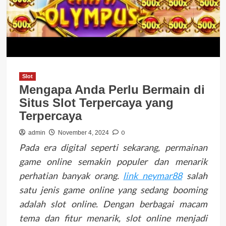
Slot
Mengapa Anda Perlu Bermain di
Situs Slot Terpercaya yang
Terpercaya
0
admin
November 4, 2024
Pada era digital seperti sekarang, permainan
game online semakin populer dan menarik
perhatian banyak orang.
link neymar88
salah
satu jenis game online yang sedang booming
adalah slot online. Dengan berbagai macam
tema dan fitur menarik, slot online menjadi