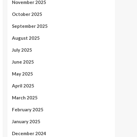
November 2025
October 2025
September 2025
August 2025
July 2025
June 2025
May 2025
April 2025
March 2025
February 2025
January 2025
December 2024