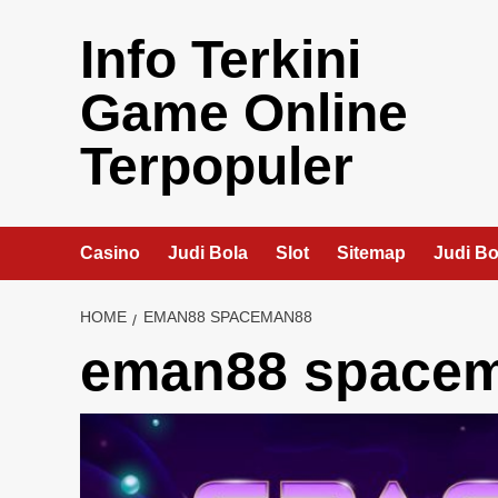
Skip
to
Info Terkini
content
Game Online
Terpopuler
Casino
Judi Bola
Slot
Sitemap
Judi Bo
HOME
EMAN88 SPACEMAN88
eman88 space