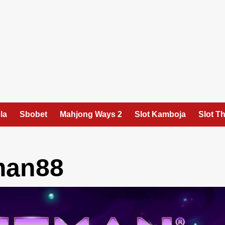
la
Sbobet
Mahjong Ways 2
Slot Kamboja
Slot T
man88