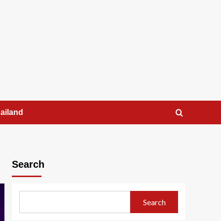
hailand
Search
Search