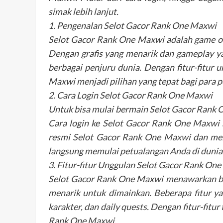
simak lebih lanjut.
1. Pengenalan Selot Gacor Rank One Maxwi
Selot Gacor Rank One Maxwi adalah game onl
Dengan grafis yang menarik dan gameplay ya
berbagai penjuru dunia. Dengan fitur-fitur 
Maxwi menjadi pilihan yang tepat bagi para 
2. Cara Login Selot Gacor Rank One Maxwi
Untuk bisa mulai bermain Selot Gacor Rank O
Cara login ke Selot Gacor Rank One Maxwi
resmi Selot Gacor Rank One Maxwi dan mengi
langsung memulai petualangan Anda di dunia 
3. Fitur-fitur Unggulan Selot Gacor Rank On
Selot Gacor Rank One Maxwi menawarkan be
menarik untuk dimainkan. Beberapa fitur y
karakter, dan daily quests. Dengan fitur-fit
Rank One Maxwi.