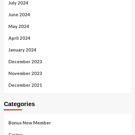
July 2024
June 2024
May 2024
April 2024
January 2024
December 2023
November 2023
December 2021
Categories
Bonus New Member
Casino