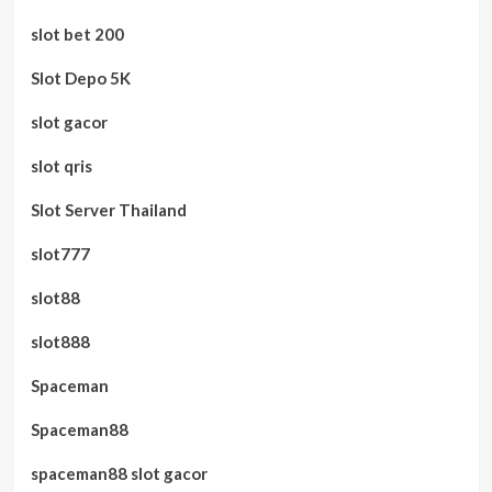
slot bet 200
Slot Depo 5K
slot gacor
slot qris
Slot Server Thailand
slot777
slot88
slot888
Spaceman
Spaceman88
spaceman88 slot gacor