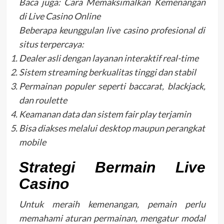
Baca juga: Cara Memaksimalkan Kemenangan
di Live Casino Online
Beberapa keunggulan live casino profesional di
situs terpercaya:
Dealer asli dengan layanan interaktif real-time
Sistem streaming berkualitas tinggi dan stabil
Permainan populer seperti baccarat, blackjack,
dan roulette
Keamanan data dan sistem fair play terjamin
Bisa diakses melalui desktop maupun perangkat
mobile
Strategi Bermain Live
Casino
Untuk meraih kemenangan, pemain perlu
memahami aturan permainan, mengatur modal