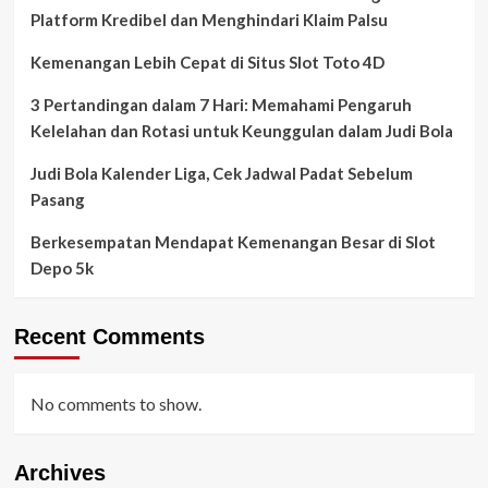
Platform Kredibel dan Menghindari Klaim Palsu
Kemenangan Lebih Cepat di Situs Slot Toto 4D
3 Pertandingan dalam 7 Hari: Memahami Pengaruh
Kelelahan dan Rotasi untuk Keunggulan dalam Judi Bola
Judi Bola Kalender Liga, Cek Jadwal Padat Sebelum
Pasang
Berkesempatan Mendapat Kemenangan Besar di Slot
Depo 5k
Recent Comments
No comments to show.
Archives