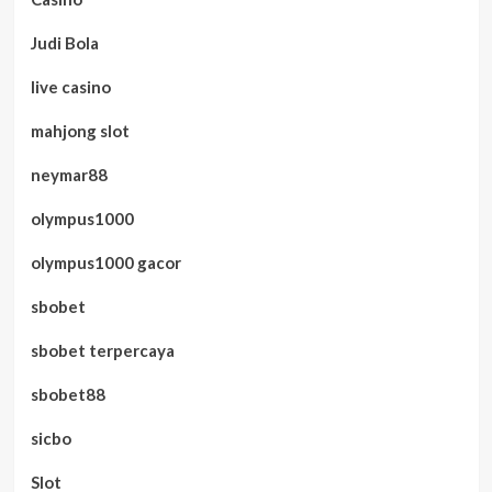
Judi Bola
live casino
mahjong slot
neymar88
olympus1000
olympus1000 gacor
sbobet
sbobet terpercaya
sbobet88
sicbo
Slot