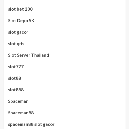
slot bet 200
Slot Depo 5K
slot gacor
slot qris
Slot Server Thailand
slot777
slot88
slot888
Spaceman
Spaceman88
spaceman88 slot gacor