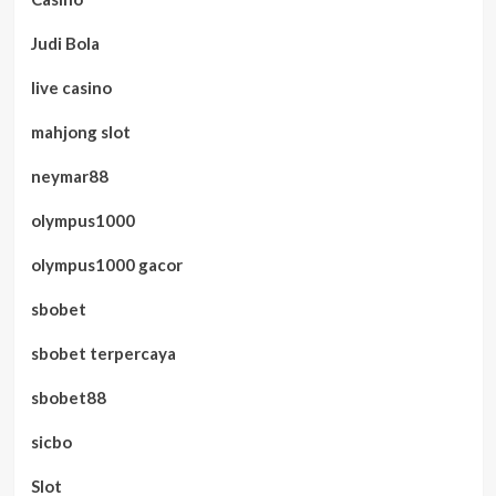
Judi Bola
live casino
mahjong slot
neymar88
olympus1000
olympus1000 gacor
sbobet
sbobet terpercaya
sbobet88
sicbo
Slot