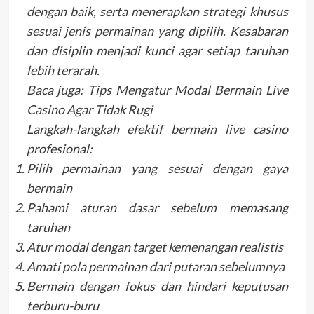
dengan baik, serta menerapkan strategi khusus
sesuai jenis permainan yang dipilih. Kesabaran
dan disiplin menjadi kunci agar setiap taruhan
lebih terarah.
Baca juga: Tips Mengatur Modal Bermain Live
Casino Agar Tidak Rugi
Langkah-langkah efektif bermain live casino
profesional:
Pilih permainan yang sesuai dengan gaya
bermain
Pahami aturan dasar sebelum memasang
taruhan
Atur modal dengan target kemenangan realistis
Amati pola permainan dari putaran sebelumnya
Bermain dengan fokus dan hindari keputusan
terburu-buru