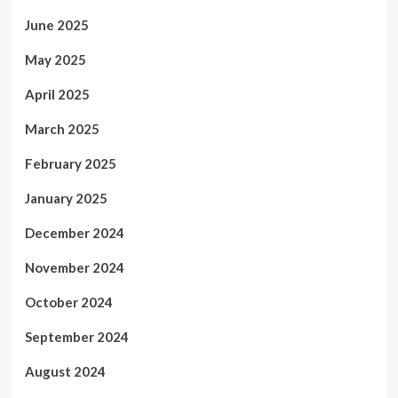
June 2025
May 2025
April 2025
March 2025
February 2025
January 2025
December 2024
November 2024
October 2024
September 2024
August 2024