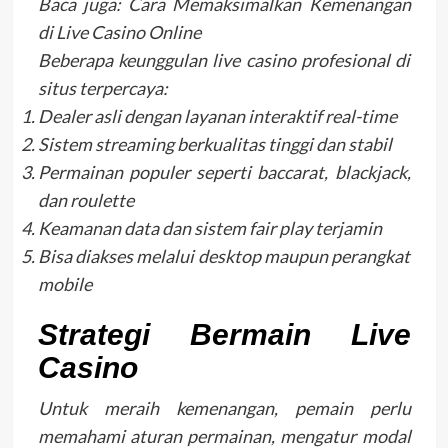
Baca juga: Cara Memaksimalkan Kemenangan
di Live Casino Online
Beberapa keunggulan live casino profesional di
situs terpercaya:
Dealer asli dengan layanan interaktif real-time
Sistem streaming berkualitas tinggi dan stabil
Permainan populer seperti baccarat, blackjack,
dan roulette
Keamanan data dan sistem fair play terjamin
Bisa diakses melalui desktop maupun perangkat
mobile
Strategi Bermain Live
Casino
Untuk meraih kemenangan, pemain perlu
memahami aturan permainan, mengatur modal