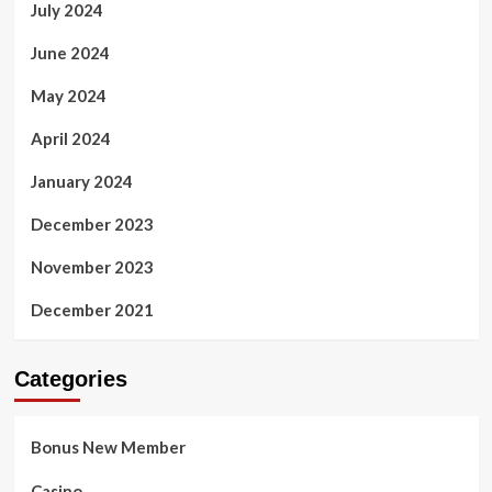
July 2024
June 2024
May 2024
April 2024
January 2024
December 2023
November 2023
December 2021
Categories
Bonus New Member
Casino