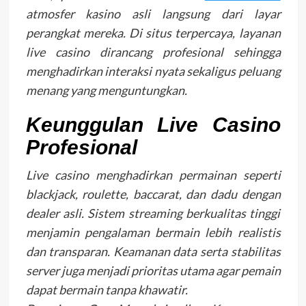
atmosfer kasino asli langsung dari layar
perangkat mereka. Di situs terpercaya, layanan
live casino dirancang profesional sehingga
menghadirkan interaksi nyata sekaligus peluang
menang yang menguntungkan.
Keunggulan Live Casino
Profesional
Live casino menghadirkan permainan seperti
blackjack, roulette, baccarat, dan dadu dengan
dealer asli. Sistem streaming berkualitas tinggi
menjamin pengalaman bermain lebih realistis
dan transparan. Keamanan data serta stabilitas
server juga menjadi prioritas utama agar pemain
dapat bermain tanpa khawatir.