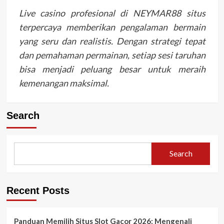
Live casino profesional di NEYMAR88 situs
terpercaya memberikan pengalaman bermain
yang seru dan realistis. Dengan strategi tepat
dan pemahaman permainan, setiap sesi taruhan
bisa menjadi peluang besar untuk meraih
kemenangan maksimal.
Search
Search
Recent Posts
Panduan Memilih Situs Slot Gacor 2026: Mengenali