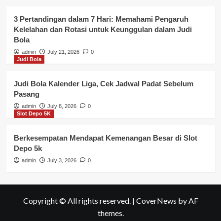
3 Pertandingan dalam 7 Hari: Memahami Pengaruh
Kelelahan dan Rotasi untuk Keunggulan dalam Judi
Bola
admin
July 21, 2026
0
Judi Bola
Judi Bola Kalender Liga, Cek Jadwal Padat Sebelum
Pasang
admin
July 8, 2026
0
Slot Depo 5K
Berkesempatan Mendapat Kemenangan Besar di Slot
Depo 5k
admin
July 3, 2026
0
Copyright © All rights reserved.
|
CoverNews
by AF
themes.