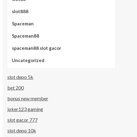
slot888
Spaceman
Spaceman88
spaceman88 slot gacor
Uncategorized
slot depo 5k
bet 200
bonus new member
joker123 gaming
slot gacor 777
slot depo 10k