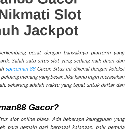
Nikmati Slot
uh Jackpot
 berkembang pesat dengan banyaknya platform yang
ik. Salah satu situs slot yang sedang naik daun dan
lah
spaceman 88
Gacor. Situs ini dikenal dengan koleksi
a peluang menang yang besar. Jika kamu ingin merasakan
ah, sekarang adalah waktu yang tepat untuk daftar dan
eman88 Gacor?
us slot online biasa. Ada beberapa keunggulan yang
eh para pemain dari berbagai kalangan, baik pemula