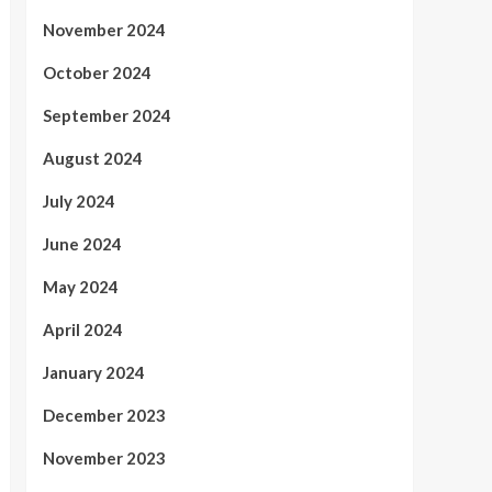
November 2024
October 2024
September 2024
August 2024
July 2024
June 2024
May 2024
April 2024
January 2024
December 2023
November 2023