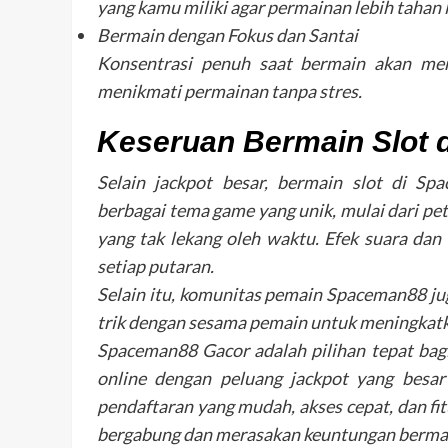
yang kamu miliki agar permainan lebih tahan 
Bermain dengan Fokus dan Santai
Konsentrasi penuh saat bermain akan me
menikmati permainan tanpa stres.
Keseruan Bermain Slot 
Selain jackpot besar, bermain slot di S
berbagai tema game yang unik, mulai dari pet
yang tak lekang oleh waktu. Efek suara da
setiap putaran.
Selain itu, komunitas pemain Spaceman88 jug
trik dengan sesama pemain untuk meningkat
Spaceman88 Gacor adalah pilihan tepat bag
online dengan peluang jackpot yang besa
pendaftaran yang mudah, akses cepat, dan fit
bergabung dan merasakan keuntungan bermain