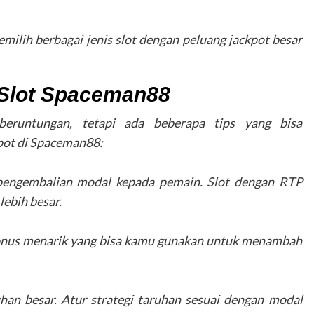
emilih berbagai jenis slot dengan peluang jackpot besar
 Slot Spaceman88
eruntungan, tetapi ada beberapa tips yang bisa
ot di Spaceman88:
 pengembalian modal kepada pemain. Slot dengan RTP
ebih besar.
onus menarik yang bisa kamu gunakan untuk menambah
han besar. Atur strategi taruhan sesuai dengan modal