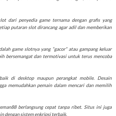
lot dari penyedia game ternama dengan grafis yang
tiap putaran slot dirancang agar adil dan memberikan
dalah game slotnya yang “gacor” atau gampang keluar
bih bersemangat dan termotivasi untuk terus mencoba
aik di desktop maupun perangkat mobile. Desain
ingga memudahkan pemain dalam mencari dan memilih
eman88 berlangsung cepat tanpa ribet. Situs ini juga
 dengan sistem enkripsi terbaik.