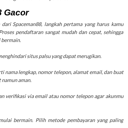
8 Gacor
n dari Spaceman88, langkah pertama yang harus kamu
 Proses pendaftaran sangat mudah dan cepat, sehingga
 bermain.
enghindari situs palsu yang dapat merugikan.
ti nama lengkap, nomor telepon, alamat email, dan buat
t namun aman.
 verifikasi via email atau nomor telepon agar akunmu
 mulai bermain. Pilih metode pembayaran yang paling