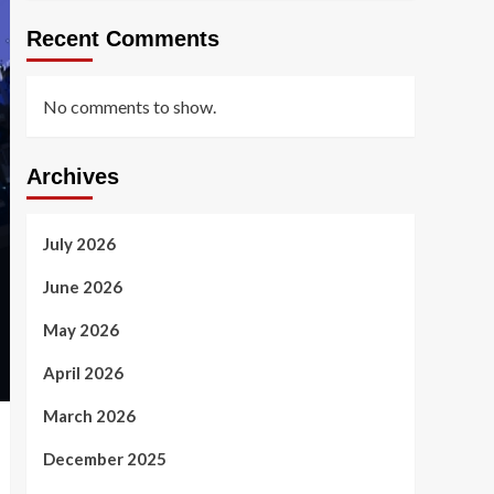
Recent Comments
No comments to show.
Archives
July 2026
June 2026
May 2026
April 2026
March 2026
December 2025