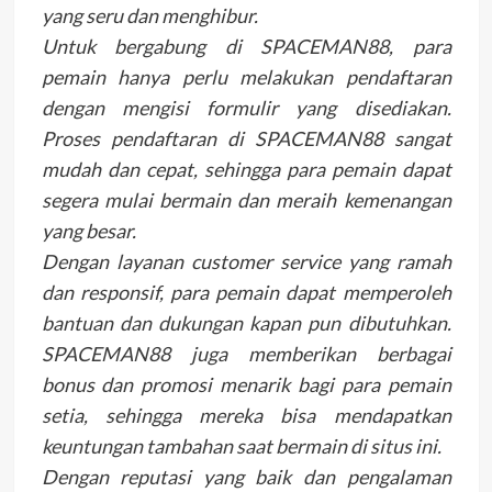
yang seru dan menghibur.
Untuk bergabung di SPACEMAN88, para
pemain hanya perlu melakukan pendaftaran
dengan mengisi formulir yang disediakan.
Proses pendaftaran di SPACEMAN88 sangat
mudah dan cepat, sehingga para pemain dapat
segera mulai bermain dan meraih kemenangan
yang besar.
Dengan layanan customer service yang ramah
dan responsif, para pemain dapat memperoleh
bantuan dan dukungan kapan pun dibutuhkan.
SPACEMAN88 juga memberikan berbagai
bonus dan promosi menarik bagi para pemain
setia, sehingga mereka bisa mendapatkan
keuntungan tambahan saat bermain di situs ini.
Dengan reputasi yang baik dan pengalaman