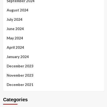
September 2024
August 2024
July 2024
June 2024
May 2024
April 2024
January 2024
December 2023
November 2023
December 2021
Categories