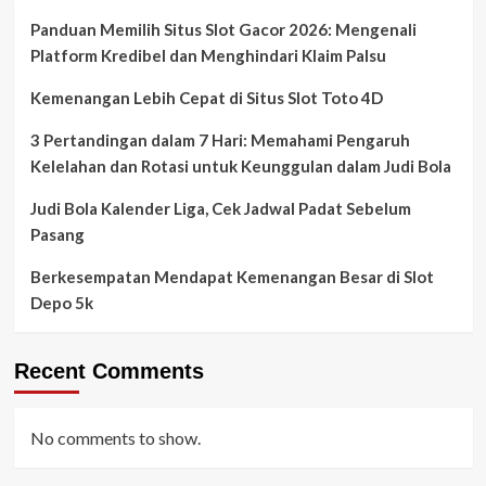
Panduan Memilih Situs Slot Gacor 2026: Mengenali
Platform Kredibel dan Menghindari Klaim Palsu
Kemenangan Lebih Cepat di Situs Slot Toto 4D
3 Pertandingan dalam 7 Hari: Memahami Pengaruh
Kelelahan dan Rotasi untuk Keunggulan dalam Judi Bola
Judi Bola Kalender Liga, Cek Jadwal Padat Sebelum
Pasang
Berkesempatan Mendapat Kemenangan Besar di Slot
Depo 5k
Recent Comments
No comments to show.