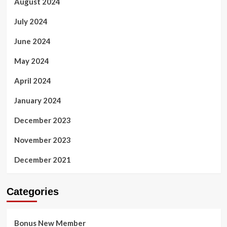
August 2024
July 2024
June 2024
May 2024
April 2024
January 2024
December 2023
November 2023
December 2021
Categories
Bonus New Member