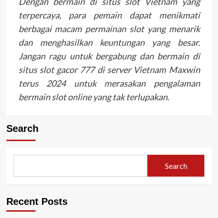
Dengan bermain di situs slot Vietnam yang
terpercaya, para pemain dapat menikmati
berbagai macam permainan slot yang menarik
dan menghasilkan keuntungan yang besar.
Jangan ragu untuk bergabung dan bermain di
situs slot gacor 777 di server Vietnam Maxwin
terus 2024 untuk merasakan pengalaman
bermain slot online yang tak terlupakan.
Search
Search
Recent Posts