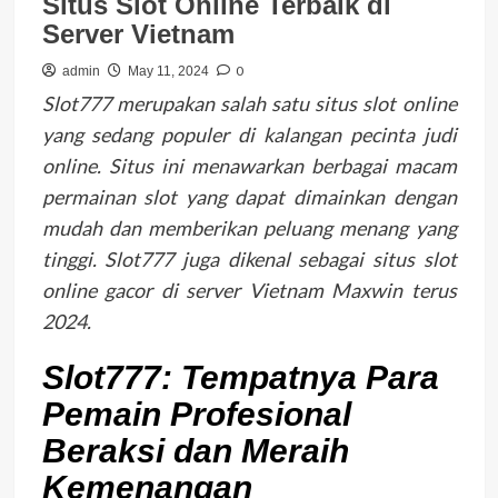
Situs Slot Online Terbaik di
Server Vietnam
0
admin
May 11, 2024
Slot777 merupakan salah satu situs slot online
yang sedang populer di kalangan pecinta judi
online. Situs ini menawarkan berbagai macam
permainan slot yang dapat dimainkan dengan
mudah dan memberikan peluang menang yang
tinggi. Slot777 juga dikenal sebagai situs slot
online gacor di server Vietnam Maxwin terus
2024.
Slot777: Tempatnya Para
Pemain Profesional
Beraksi dan Meraih
Kemenangan