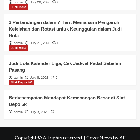
admin
July 28, 2026
0
Judi Bola
3 Pertandingan dalam 7 Hari: Memahami Pengaruh
Kelelahan dan Rotasi untuk Keunggulan dalam Judi
Bola
admin
July 21, 2026
0
Judi Bola
Judi Bola Kalender Liga, Cek Jadwal Padat Sebelum
Pasang
admin
July 8, 2026
0
Slot Depo 5K
Berkesempatan Mendapat Kemenangan Besar di Slot
Depo 5k
admin
July 3, 2026
0
Copyright © All rights reserved.
|
CoverNews
by AF