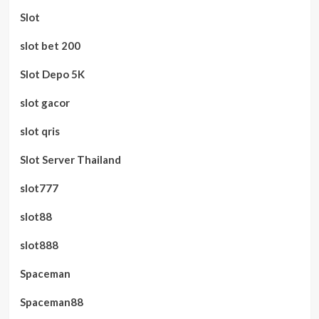
Slot
slot bet 200
Slot Depo 5K
slot gacor
slot qris
Slot Server Thailand
slot777
slot88
slot888
Spaceman
Spaceman88