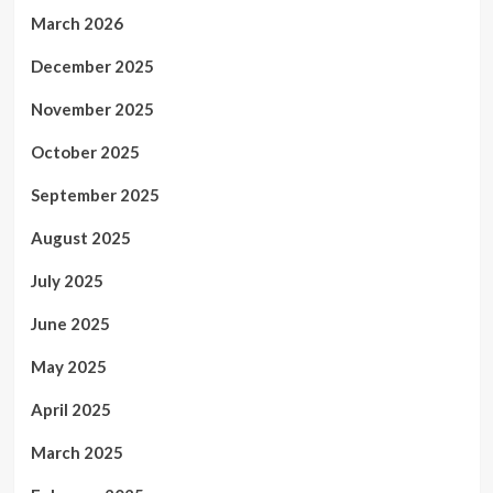
March 2026
December 2025
November 2025
October 2025
September 2025
August 2025
July 2025
June 2025
May 2025
April 2025
March 2025