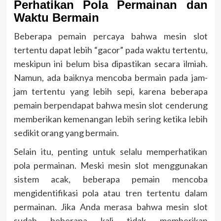
Perhatikan Pola Permainan dan
Waktu Bermain
Beberapa pemain percaya bahwa mesin slot
tertentu dapat lebih “gacor” pada waktu tertentu,
meskipun ini belum bisa dipastikan secara ilmiah.
Namun, ada baiknya mencoba bermain pada jam-
jam tertentu yang lebih sepi, karena beberapa
pemain berpendapat bahwa mesin slot cenderung
memberikan kemenangan lebih sering ketika lebih
sedikit orang yang bermain.
Selain itu, penting untuk selalu memperhatikan
pola permainan. Meski mesin slot menggunakan
sistem acak, beberapa pemain mencoba
mengidentifikasi pola atau tren tertentu dalam
permainan. Jika Anda merasa bahwa mesin slot
sudah beberapa kali tidak memberikan