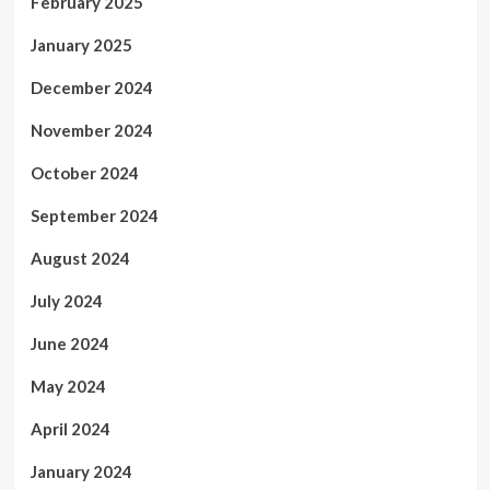
February 2025
January 2025
December 2024
November 2024
October 2024
September 2024
August 2024
July 2024
June 2024
May 2024
April 2024
January 2024