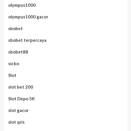
olympus1000
olympus1000 gacor
sbobet
sbobet terpercaya
sbobet88
sicbo
Slot
slot bet 200
Slot Depo 5K
slot gacor
slot qris