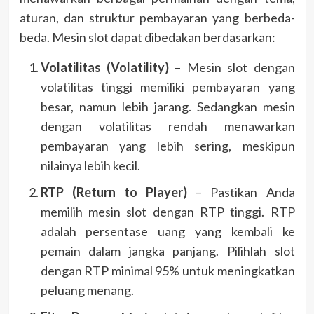
aturan, dan struktur pembayaran yang berbeda-
beda. Mesin slot dapat dibedakan berdasarkan:
Volatilitas (Volatility)
– Mesin slot dengan
volatilitas tinggi memiliki pembayaran yang
besar, namun lebih jarang. Sedangkan mesin
dengan volatilitas rendah menawarkan
pembayaran yang lebih sering, meskipun
nilainya lebih kecil.
RTP (Return to Player)
– Pastikan Anda
memilih mesin slot dengan RTP tinggi. RTP
adalah persentase uang yang kembali ke
pemain dalam jangka panjang. Pilihlah slot
dengan RTP minimal 95% untuk meningkatkan
peluang menang.