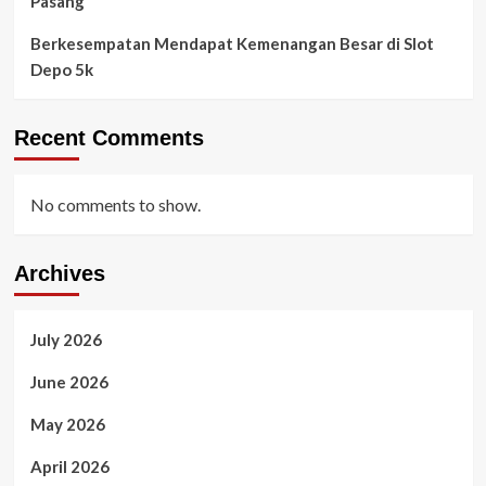
Pasang
Berkesempatan Mendapat Kemenangan Besar di Slot
Depo 5k
Recent Comments
No comments to show.
Archives
July 2026
June 2026
May 2026
April 2026