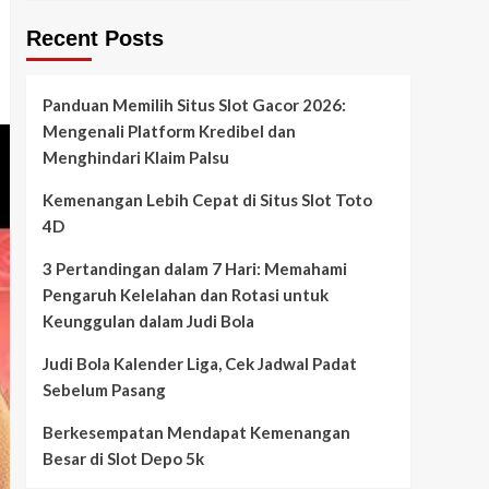
Recent Posts
Panduan Memilih Situs Slot Gacor 2026:
Mengenali Platform Kredibel dan
Menghindari Klaim Palsu
Kemenangan Lebih Cepat di Situs Slot Toto
4D
3 Pertandingan dalam 7 Hari: Memahami
Pengaruh Kelelahan dan Rotasi untuk
Keunggulan dalam Judi Bola
Judi Bola Kalender Liga, Cek Jadwal Padat
Sebelum Pasang
Berkesempatan Mendapat Kemenangan
Besar di Slot Depo 5k