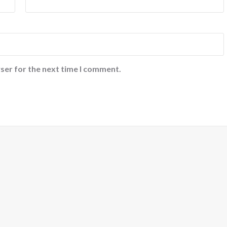
ser for the next time I comment.