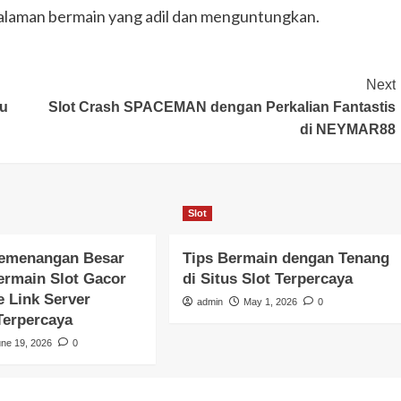
galaman bermain yang adil dan menguntungkan.
Next
au
Slot Crash SPACEMAN dengan Perkalian Fantastis
di NEYMAR88
Slot
emenangan Besar
Tips Bermain dengan Tenang
ermain Slot Gacor
di Situs Slot Terpercaya
e Link Server
admin
May 1, 2026
0
Terpercaya
une 19, 2026
0