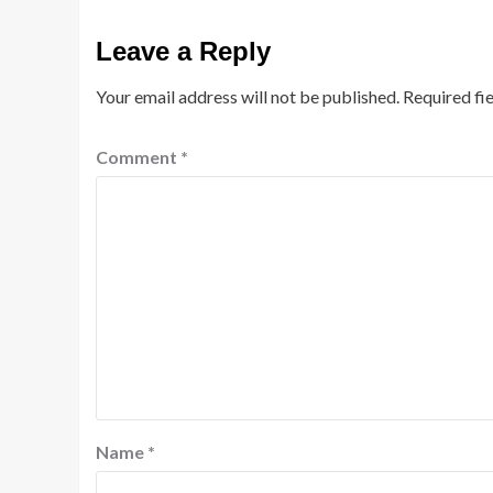
Leave a Reply
Your email address will not be published.
Required fi
Comment
*
Name
*