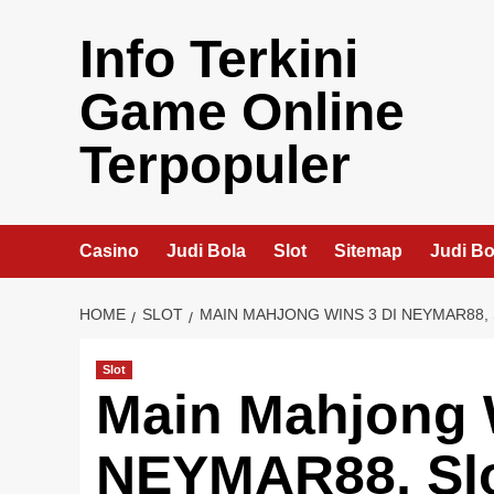
Skip
to
Info Terkini
content
Game Online
Terpopuler
Casino
Judi Bola
Slot
Sitemap
Judi Bo
HOME
SLOT
MAIN MAHJONG WINS 3 DI NEYMAR88
Slot
Main Mahjong 
NEYMAR88, Slo