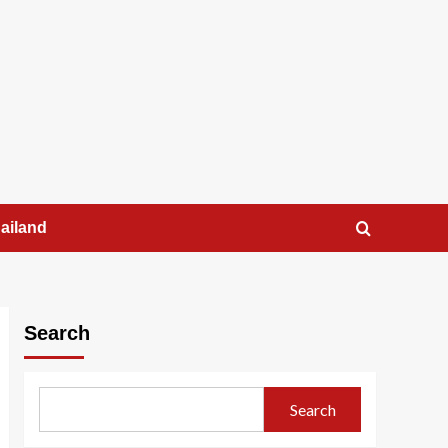
hailand
Search
Search