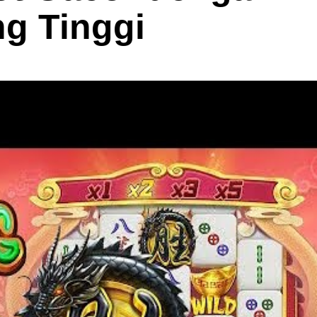
g Tinggi