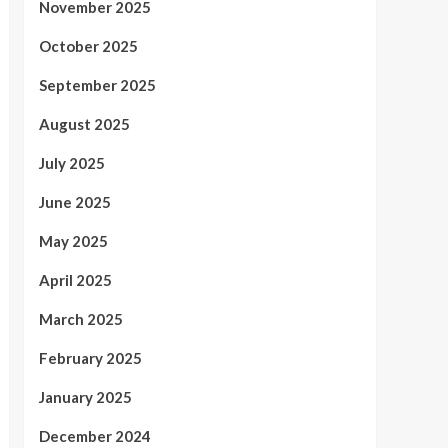
November 2025
October 2025
September 2025
August 2025
July 2025
June 2025
May 2025
April 2025
March 2025
February 2025
January 2025
December 2024