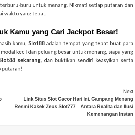
terburu-buru untuk menang. Nikmati setiap putaran dan
ai waktu yang tepat.
tuk Kamu yang Cari Jackpot Besar!
nasib kamu,
Slot88
adalah tempat yang tepat buat para
 modal kecil dan peluang besar untuk menang, siapa yang
Slot88 sekarang
, dan buktikan sendiri keasyikan serta
p putaran!
Next
o
Link Situs Slot Gacor Hari Ini, Gampang Menang
Resmi Kakek Zeus Slot777 – Antara Realita dan Ilusi
Kemenangan Instan