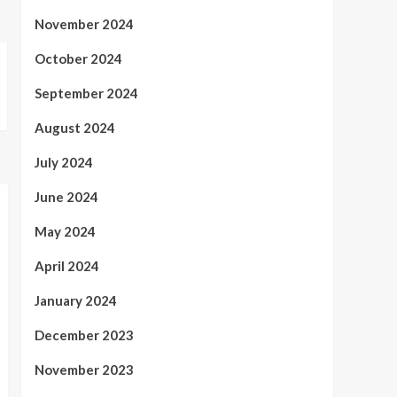
November 2024
October 2024
September 2024
August 2024
July 2024
June 2024
May 2024
April 2024
January 2024
December 2023
November 2023