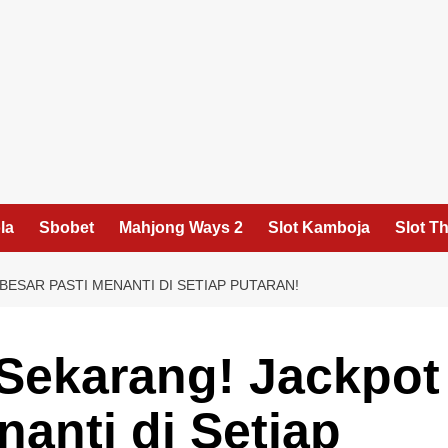
la
Sbobet
Mahjong Ways 2
Slot Kamboja
Slot T
BESAR PASTI MENANTI DI SETIAP PUTARAN!
 Sekarang! Jackpot
nanti di Setiap