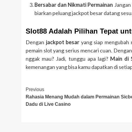
Bersabar dan Nikmati Permainan
Jangan 
biarkan peluang jackpot besar datang sesu
Slot88 Adalah Pilihan Tepat un
Dengan
jackpot besar
yang siap mengubah 
pemain slot yang serius mencari cuan. Dengan
nggak mau? Jadi, tunggu apa lagi?
Main di 
kemenangan yang bisa kamu dapatkan di setia
Post
Previous
Rahasia Menang Mudah dalam Permainan Sicb
Navigation
Dadu di Live Casino