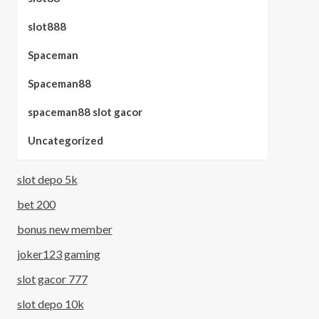
slot888
Spaceman
Spaceman88
spaceman88 slot gacor
Uncategorized
slot depo 5k
bet 200
bonus new member
joker123 gaming
slot gacor 777
slot depo 10k