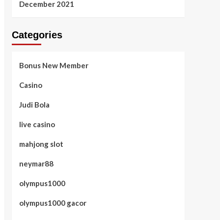
December 2021
Categories
Bonus New Member
Casino
Judi Bola
live casino
mahjong slot
neymar88
olympus1000
olympus1000 gacor