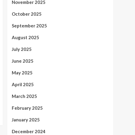
November 2025
October 2025
September 2025
August 2025
July 2025
June 2025
May 2025
April 2025
March 2025
February 2025
January 2025
December 2024