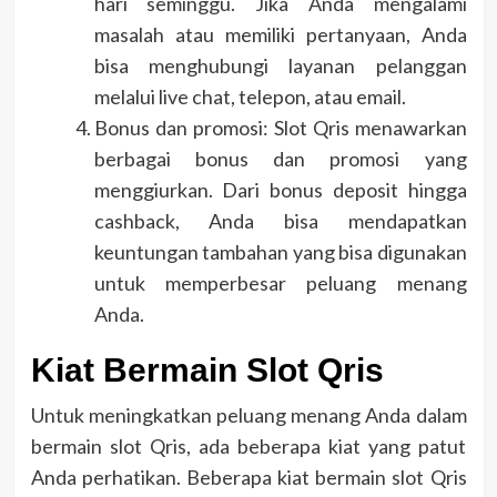
hari seminggu. Jika Anda mengalami
masalah atau memiliki pertanyaan, Anda
bisa menghubungi layanan pelanggan
melalui live chat, telepon, atau email.
Bonus dan promosi: Slot Qris menawarkan
berbagai bonus dan promosi yang
menggiurkan. Dari bonus deposit hingga
cashback, Anda bisa mendapatkan
keuntungan tambahan yang bisa digunakan
untuk memperbesar peluang menang
Anda.
Kiat Bermain Slot Qris
Untuk meningkatkan peluang menang Anda dalam
bermain slot Qris, ada beberapa kiat yang patut
Anda perhatikan. Beberapa kiat bermain slot Qris