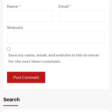
Name
*
Email
*
Website
Save my name, email, and website in this browser
for the next time I comment.
Search