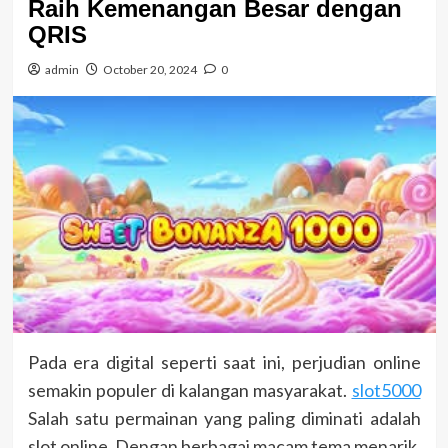
Raih Kemenangan Besar dengan
QRIS
admin
October 20, 2024
0
Pada era digital seperti saat ini, perjudian online
semakin populer di kalangan masyarakat.
slot5000
Salah satu permainan yang paling diminati adalah
slot online. Dengan berbagai macam tema menarik,