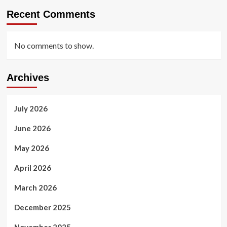
Recent Comments
No comments to show.
Archives
July 2026
June 2026
May 2026
April 2026
March 2026
December 2025
November 2025