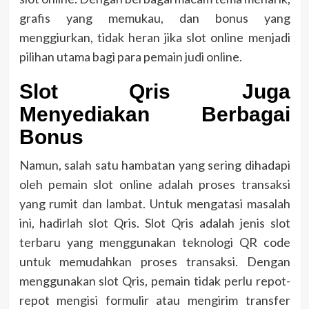
grafis yang memukau, dan bonus yang
menggiurkan, tidak heran jika slot online menjadi
pilihan utama bagi para pemain judi online.
Slot Qris Juga
Menyediakan Berbagai
Bonus
Namun, salah satu hambatan yang sering dihadapi
oleh pemain slot online adalah proses transaksi
yang rumit dan lambat. Untuk mengatasi masalah
ini, hadirlah slot Qris. Slot Qris adalah jenis slot
terbaru yang menggunakan teknologi QR code
untuk memudahkan proses transaksi. Dengan
menggunakan slot Qris, pemain tidak perlu repot-
repot mengisi formulir atau mengirim transfer