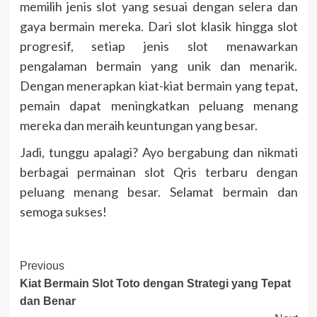
memilih jenis slot yang sesuai dengan selera dan
gaya bermain mereka. Dari slot klasik hingga slot
progresif, setiap jenis slot menawarkan
pengalaman bermain yang unik dan menarik.
Dengan menerapkan kiat-kiat bermain yang tepat,
pemain dapat meningkatkan peluang menang
mereka dan meraih keuntungan yang besar.
Jadi, tunggu apalagi? Ayo bergabung dan nikmati
berbagai permainan slot Qris terbaru dengan
peluang menang besar. Selamat bermain dan
semoga sukses!
Post
Previous
Kiat Bermain Slot Toto dengan Strategi yang Tepat
Navigation
dan Benar