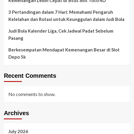
Kemenangan Lebih Cepat di Situs Slot Toto 4D
3 Pertandingan dalam 7 Hari: Memahami Pengaruh
Kelelahan dan Rotasi untuk Keunggulan dalam Judi Bola
Judi Bola Kalender Liga, Cek Jadwal Padat Sebelum
Pasang
Berkesempatan Mendapat Kemenangan Besar di Slot
Depo 5k
Recent Comments
No comments to show.
Archives
July 2026