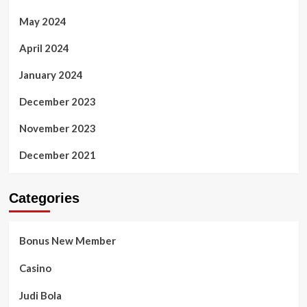
May 2024
April 2024
January 2024
December 2023
November 2023
December 2021
Categories
Bonus New Member
Casino
Judi Bola