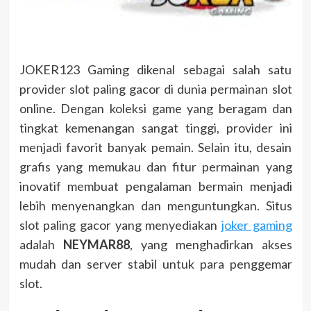
JOKER123 Gaming dikenal sebagai salah satu
provider slot paling gacor di dunia permainan slot
online. Dengan koleksi game yang beragam dan
tingkat kemenangan sangat tinggi, provider ini
menjadi favorit banyak pemain. Selain itu, desain
grafis yang memukau dan fitur permainan yang
inovatif membuat pengalaman bermain menjadi
lebih menyenangkan dan menguntungkan. Situs
slot paling gacor yang menyediakan
joker gaming
adalah
NEYMAR88
, yang menghadirkan akses
mudah dan server stabil untuk para penggemar
slot.