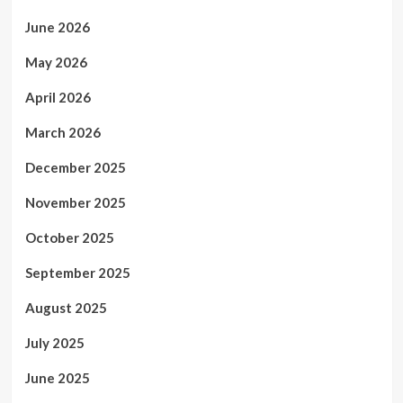
June 2026
May 2026
April 2026
March 2026
December 2025
November 2025
October 2025
September 2025
August 2025
July 2025
June 2025