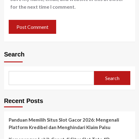
for the next time I comment.
Search
Search
Recent Posts
Panduan Memilih Situs Slot Gacor 2026: Mengenali
Platform Kredibel dan Menghindari Klaim Palsu