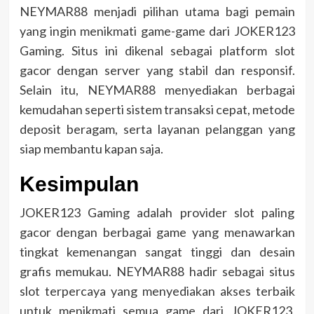
NEYMAR88 menjadi pilihan utama bagi pemain
yang ingin menikmati game-game dari JOKER123
Gaming. Situs ini dikenal sebagai platform slot
gacor dengan server yang stabil dan responsif.
Selain itu, NEYMAR88 menyediakan berbagai
kemudahan seperti sistem transaksi cepat, metode
deposit beragam, serta layanan pelanggan yang
siap membantu kapan saja.
Kesimpulan
JOKER123 Gaming adalah provider slot paling
gacor dengan berbagai game yang menawarkan
tingkat kemenangan sangat tinggi dan desain
grafis memukau. NEYMAR88 hadir sebagai situs
slot terpercaya yang menyediakan akses terbaik
untuk menikmati semua game dari JOKER123,