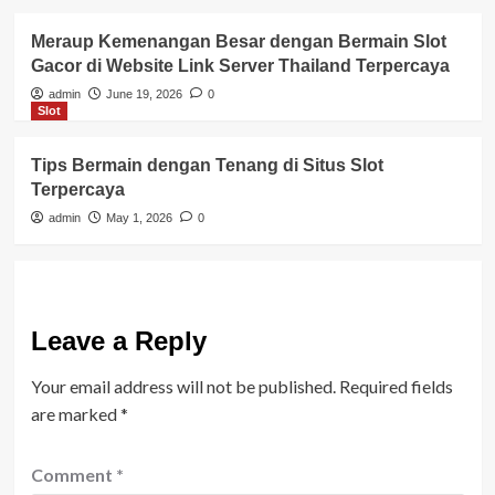
Meraup Kemenangan Besar dengan Bermain Slot
Gacor di Website Link Server Thailand Terpercaya
admin
June 19, 2026
0
Slot
Tips Bermain dengan Tenang di Situs Slot
Terpercaya
admin
May 1, 2026
0
Leave a Reply
Your email address will not be published.
Required fields
are marked
*
Comment
*