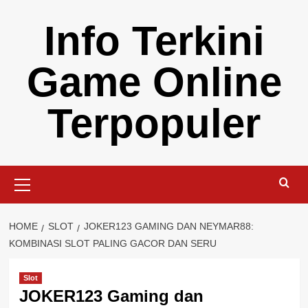
Skip
Info Terkini
to
content
Game Online
Terpopuler
Primary
Menu
HOME
SLOT
JOKER123 GAMING DAN NEYMAR88:
KOMBINASI SLOT PALING GACOR DAN SERU
Slot
JOKER123 Gaming dan