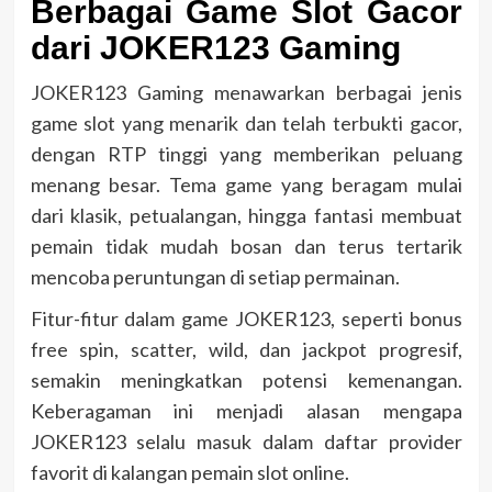
Berbagai Game Slot Gacor
dari JOKER123 Gaming
JOKER123 Gaming menawarkan berbagai jenis
game slot yang menarik dan telah terbukti gacor,
dengan RTP tinggi yang memberikan peluang
menang besar. Tema game yang beragam mulai
dari klasik, petualangan, hingga fantasi membuat
pemain tidak mudah bosan dan terus tertarik
mencoba peruntungan di setiap permainan.
Fitur-fitur dalam game JOKER123, seperti bonus
free spin, scatter, wild, dan jackpot progresif,
semakin meningkatkan potensi kemenangan.
Keberagaman ini menjadi alasan mengapa
JOKER123 selalu masuk dalam daftar provider
favorit di kalangan pemain slot online.