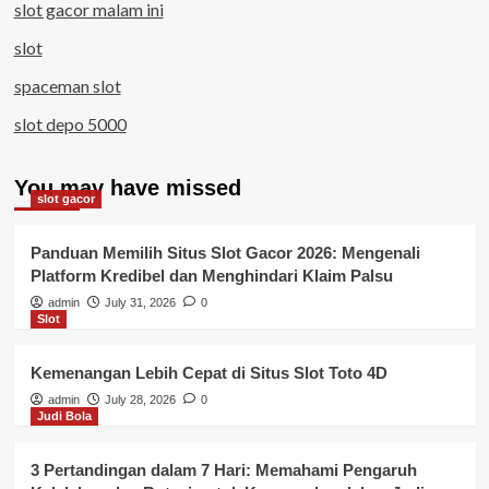
slot gacor malam ini
slot
spaceman slot
slot depo 5000
You may have missed
slot gacor
Panduan Memilih Situs Slot Gacor 2026: Mengenali
Platform Kredibel dan Menghindari Klaim Palsu
admin
July 31, 2026
0
Slot
Kemenangan Lebih Cepat di Situs Slot Toto 4D
admin
July 28, 2026
0
Judi Bola
3 Pertandingan dalam 7 Hari: Memahami Pengaruh