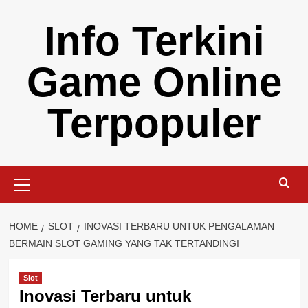
Skip
Info Terkini
to
content
Game Online
Terpopuler
Primary
Menu
HOME
SLOT
INOVASI TERBARU UNTUK PENGALAMAN
BERMAIN SLOT GAMING YANG TAK TERTANDINGI
Slot
Inovasi Terbaru untuk