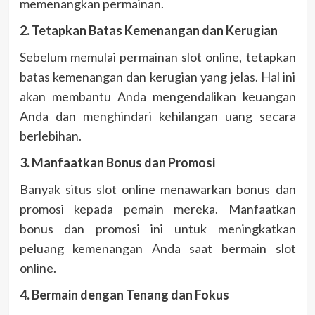
memenangkan permainan.
2. Tetapkan Batas Kemenangan dan Kerugian
Sebelum memulai permainan slot online, tetapkan
batas kemenangan dan kerugian yang jelas. Hal ini
akan membantu Anda mengendalikan keuangan
Anda dan menghindari kehilangan uang secara
berlebihan.
3. Manfaatkan Bonus dan Promosi
Banyak situs slot online menawarkan bonus dan
promosi kepada pemain mereka. Manfaatkan
bonus dan promosi ini untuk meningkatkan
peluang kemenangan Anda saat bermain slot
online.
4. Bermain dengan Tenang dan Fokus