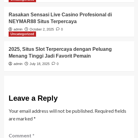
Rasakan Sensasi Live Casino Profesional di
NEYMAR88 Situs Terpercaya
admin
October 2, 2025
0
Uncategorized
2025, Situs Slot Terpercaya dengan Peluang
Menang Tinggi Jadi Favorit Pemain
admin
July 18, 2025
0
Leave a Reply
Your email address will not be published.
Required fields
are marked
*
Comment
*