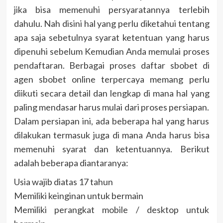
jika bisa memenuhi persyaratannya terlebih
dahulu. Nah disini hal yang perlu diketahui tentang
apa saja sebetulnya syarat ketentuan yang harus
dipenuhi sebelum Kemudian Anda memulai proses
pendaftaran. Berbagai proses daftar sbobet di
agen sbobet online terpercaya memang perlu
diikuti secara detail dan lengkap di mana hal yang
paling mendasar harus mulai dari proses persiapan.
Dalam persiapan ini, ada beberapa hal yang harus
dilakukan termasuk juga di mana Anda harus bisa
memenuhi syarat dan ketentuannya. Berikut
adalah beberapa diantaranya:
Usia wajib diatas 17 tahun
Memiliki keinginan untuk bermain
Memiliki perangkat mobile / desktop untuk