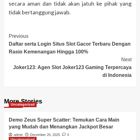
secara aman dan tidak akan jatuh ke pihak yang
tidak bertanggung jawab.
Post
Previous
Daftar serta Login Situs Slot Gacor Terbaru Dengan
Navigation
Rasio Kemenangan Hingga 100%
Next
Joker123: Agen Slot Joker123 Gaming Terpercaya
di Indonesia
More Stories
Uncategorized
Demo Zeus Super Scatter: Temukan Cara Main
yang Mudah dan Menangkan Jackpot Besar
admin
December 20, 2025
0
Uncategorized