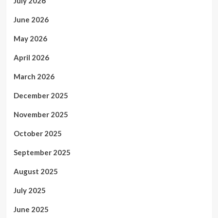
July 2026
June 2026
May 2026
April 2026
March 2026
December 2025
November 2025
October 2025
September 2025
August 2025
July 2025
June 2025