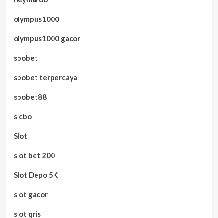
olympus1000
olympus1000 gacor
sbobet
sbobet terpercaya
sbobet88
sicbo
Slot
slot bet 200
Slot Depo 5K
slot gacor
slot qris