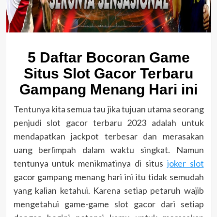
5 Daftar Bocoran Game
Situs Slot Gacor Terbaru
Gampang Menang Hari ini
Tentunya kita semua tau jika tujuan utama seorang
penjudi slot gacor terbaru 2023 adalah untuk
mendapatkan jackpot terbesar dan merasakan
uang berlimpah dalam waktu singkat. Namun
tentunya untuk menikmatinya di situs
joker slot
gacor gampang menang hari ini itu tidak semudah
yang kalian ketahui. Karena setiap petaruh wajib
mengetahui game-game slot gacor dari setiap