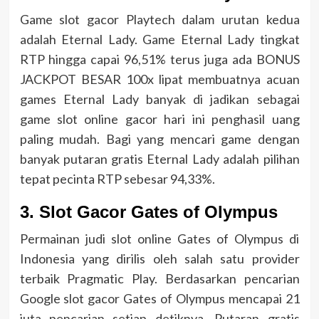
Game slot gacor Playtech dalam urutan kedua
adalah Eternal Lady. Game Eternal Lady tingkat
RTP hingga capai 96,51% terus juga ada BONUS
JACKPOT BESAR 100x lipat membuatnya acuan
games Eternal Lady banyak di jadikan sebagai
game slot online gacor hari ini penghasil uang
paling mudah. Bagi yang mencari game dengan
banyak putaran gratis Eternal Lady adalah pilihan
tepat pecinta RTP sebesar 94,33%.
3. Slot Gacor Gates of Olympus
Permainan judi slot online Gates of Olympus di
Indonesia yang dirilis oleh salah satu provider
terbaik Pragmatic Play. Berdasarkan pencarian
Google slot gacor Gates of Olympus mencapai 21
juta pencarian setiap detiknya. Putaran gratis