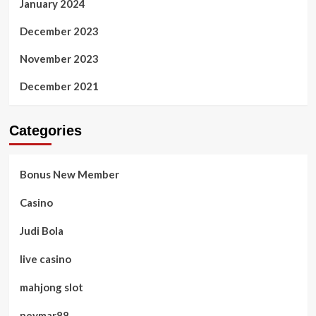
January 2024
December 2023
November 2023
December 2021
Categories
Bonus New Member
Casino
Judi Bola
live casino
mahjong slot
neymar88